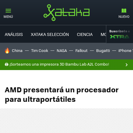
MENÚ
NUEVO
Suscríbete a
ANÁLISIS
XATAKA SELECCIÓN
CIENCIA
MOVILIDAD
HOY SE HABLA DE
China
Tim Cook
NASA
Fallout
Bugatti
iPhone 
🖨️ ¡Sorteamos una impresora 3D Bambu Lab A2L Combo!
AMD presentará un procesador
para ultraportátiles