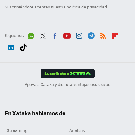
Suscribiéndote aceptas nuestra
política de privacidad
Síguenos
Wh
Twit
Fac
You
Inst
Tele
RSS
Flip
ats
ter
ebo
tub
agr
gra
boa
Link
Tikt
App
ok
e
am
m
rd
edI
ok
Suscríbete a
n
Apoya a Xataka y disfruta ventajas exclusivas
En Xataka hablamos de...
Streaming
Análisis