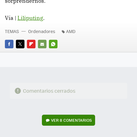
sorprendernos.
Vía |
Liliputing
.
TEMAS
Ordenadores
AMD
FACEBOOK
TWITTER
FLIPBOARD
E-
WHATSAPP
MAIL
Comentarios cerrados
VER
8 COMENTARIOS