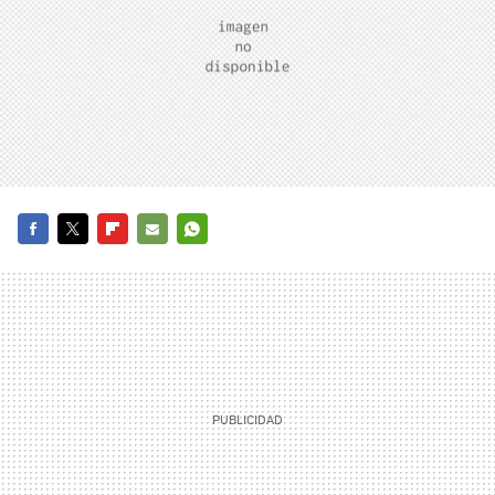
FACEBOOK
TWITTER
FLIPBOARD
E-
WHATSAPP
MAIL