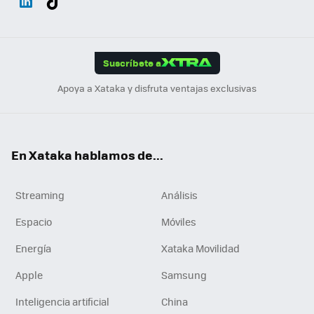
ats
ter
ebo
tub
agr
gra
boa
Link
Tikt
App
ok
e
am
m
rd
edI
ok
Suscríbete a
n
Apoya a Xataka y disfruta ventajas exclusivas
En Xataka hablamos de...
Streaming
Análisis
Espacio
Móviles
Energía
Xataka Movilidad
Apple
Samsung
Inteligencia artificial
China