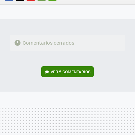
FACEBOOK
TWITTER
FLIPBOARD
E-
WHATSAPP
MAIL
Comentarios cerrados
VER
5 COMENTARIOS