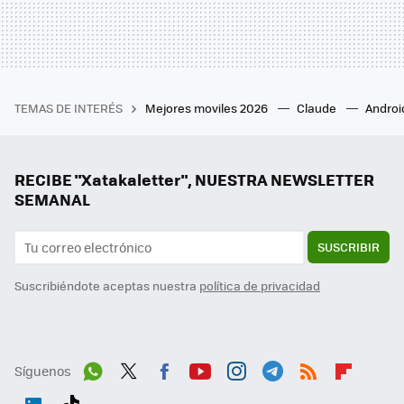
TEMAS DE INTERÉS
Mejores moviles 2026
Claude
Androi
RECIBE "Xatakaletter", NUESTRA NEWSLETTER
SEMANAL
SUSCRIBIR
Suscribiéndote aceptas nuestra
política de privacidad
Síguenos
Wh
Twit
Fac
You
Inst
Tele
RSS
Flip