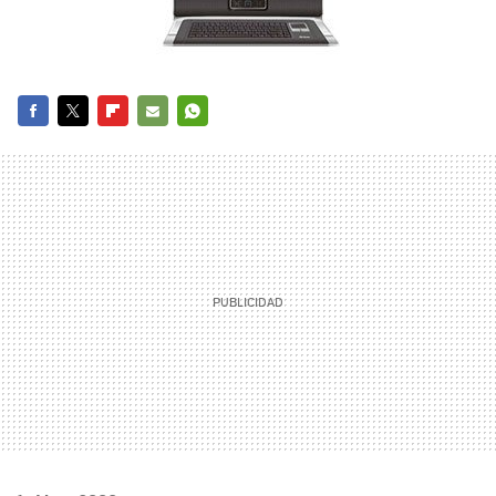
FACEBOOK
TWITTER
FLIPBOARD
E-
WHATSAPP
MAIL