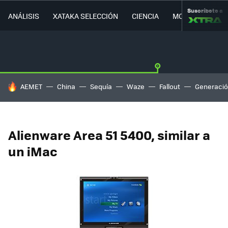
Suscríbete a
ANÁLISIS
XATAKA SELECCIÓN
CIENCIA
MOVILIDAD
HOY SE HABLA DE
AEMET
China
Sequía
Waze
Fallout
Generació
Alienware Area 51 5400, similar a
un iMac