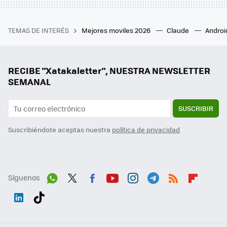
TEMAS DE INTERÉS
Mejores moviles 2026
Claude
Androi
RECIBE "Xatakaletter", NUESTRA NEWSLETTER
SEMANAL
SUSCRIBIR
Suscribiéndote aceptas nuestra
política de privacidad
Síguenos
Wh
Twit
Fac
You
Inst
Tele
RSS
Flip
ats
ter
ebo
tub
agr
gra
boa
Link
Tikt
App
ok
e
am
m
rd