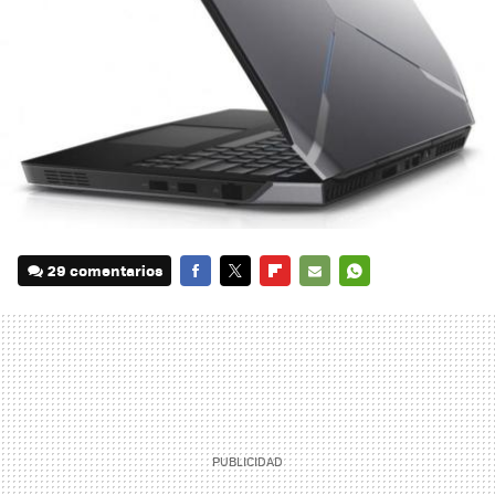
29 comentarios
FACEBOOK
TWITTER
FLIPBOARD
E-
WHATSAPP
MAIL