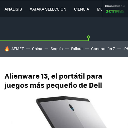
Suscríbete a
ANÁLISIS
XATAKA SELECCIÓN
CIENCIA
MOVILIDAD
HOY SE HABLA DE
AEMET
China
Sequía
Fallout
Generación Z
iP
Alienware 13, el portátil para
juegos más pequeño de Dell