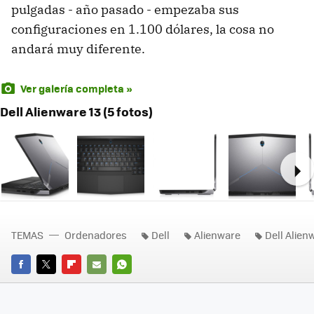
pulgadas - año pasado - empezaba sus
configuraciones en 1.100 dólares, la cosa no
andará muy diferente.
Ver galería completa »
Dell Alienware 13 (5 fotos)
Ne
TEMAS
Ordenadores
Dell
Alienware
Dell Alien
FACEBOOK
TWITTER
FLIPBOARD
E-
WHATSAPP
MAIL