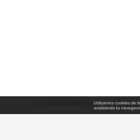
Utilizamos cookies de t
DELL ALIENWARE 13
Tags
analizando tu navegaci
Más información en el post
ALIENWARE 13, EL PO