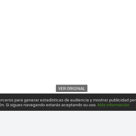
VER ORIGINAL
erceros para generar estadísticas de audiencia y mostrar publicidad pe
ón. Si sigues navegando estarás aceptando su uso.
Más información
RTÁTIL PARA JUEGOS MÁS PEQUEÑO DE DELL