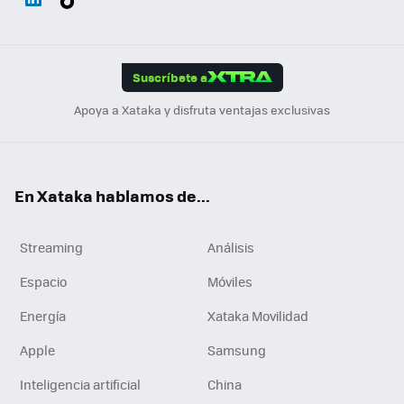
ats
ter
ebo
tub
agr
gra
boa
Link
Tikt
App
ok
e
am
m
rd
edI
ok
Suscríbete a
n
Apoya a Xataka y disfruta ventajas exclusivas
En Xataka hablamos de...
Streaming
Análisis
Espacio
Móviles
Energía
Xataka Movilidad
Apple
Samsung
Inteligencia artificial
China