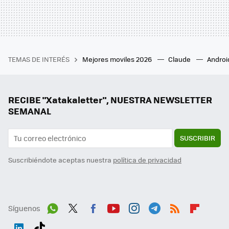
TEMAS DE INTERÉS
Mejores moviles 2026
Claude
Androi
RECIBE "Xatakaletter", NUESTRA NEWSLETTER
SEMANAL
SUSCRIBIR
Suscribiéndote aceptas nuestra
política de privacidad
Síguenos
Wh
Twit
Fac
You
Inst
Tele
RSS
Flip