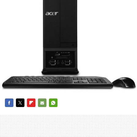
FACEBOOK
TWITTER
FLIPBOARD
E-
WHATSAPP
MAIL