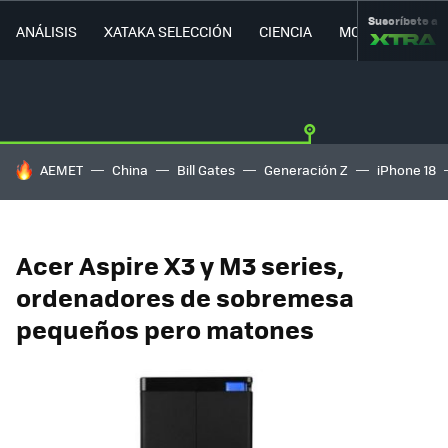
Suscríbete a
ANÁLISIS
XATAKA SELECCIÓN
CIENCIA
MOVILIDAD
HOY SE HABLA DE
AEMET
China
Bill Gates
Generación Z
iPhone 18
Acer Aspire X3 y M3 series,
ordenadores de sobremesa
pequeños pero matones