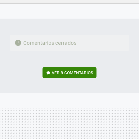
FACEBOOK
TWITTER
FLIPBOARD
E-
WHATSAPP
MAIL
Comentarios cerrados
VER
8 COMENTARIOS