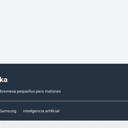
aka
 sobremesa pequeños pero matones
Samsung
Inteligencia artificial