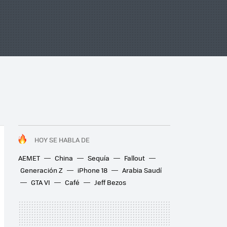
HOY SE HABLA DE
AEMET
China
Sequía
Fallout
Generación Z
iPhone 18
Arabia Saudí
GTA VI
Café
Jeff Bezos