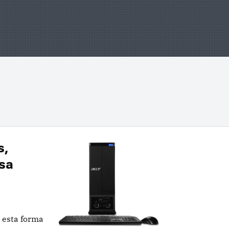
s,
sa
 esta forma