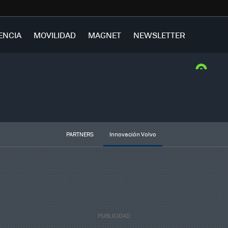
ENCIA
MOVILIDAD
MAGNET
NEWSLETTER
PARTNERS
Innovación Volvo