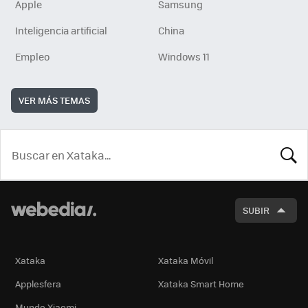
Apple
Samsung
Inteligencia artificial
China
Empleo
Windows 11
VER MÁS TEMAS
BUSCA
SUBIR
Xataka
Xataka Móvil
Applesfera
Xataka Smart Home
Mundo Xiaomi