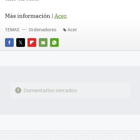
Más información |
Acer
.
TEMAS
Ordenadores
Acer
FACEBOOK
TWITTER
FLIPBOARD
E-
WHATSAPP
MAIL
Comentarios cerrados