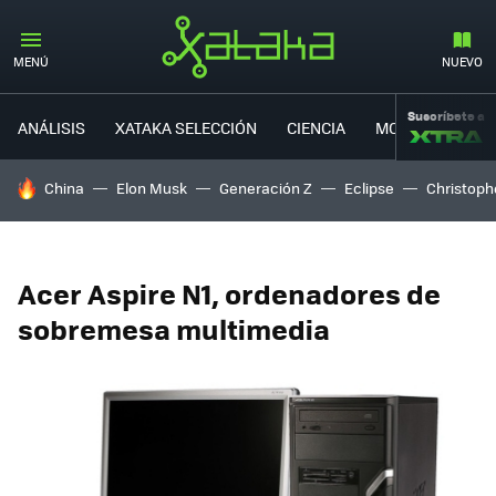
MENÚ
NUEVO
Suscríbete a
ANÁLISIS
XATAKA SELECCIÓN
CIENCIA
MOVILIDAD
HOY SE HABLA DE
China
Elon Musk
Generación Z
Eclipse
Christoph
Acer Aspire N1, ordenadores de
sobremesa multimedia