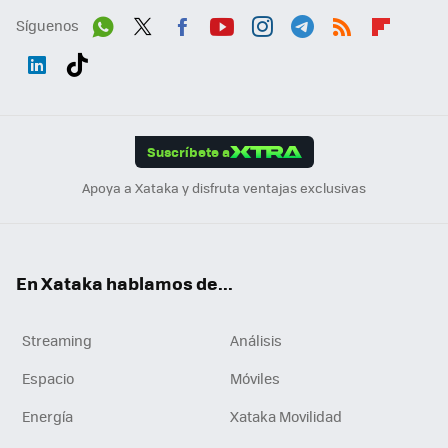
Síguenos
Wh
Twit
Fac
You
Inst
Tele
RSS
Flip
ats
ter
ebo
tub
agr
gra
boa
Link
Tikt
App
ok
e
am
m
rd
edI
ok
Suscríbete a
n
Apoya a Xataka y disfruta ventajas exclusivas
En Xataka hablamos de...
Streaming
Análisis
Espacio
Móviles
Energía
Xataka Movilidad