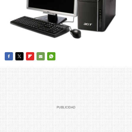
FACEBOOK
TWITTER
FLIPBOARD
E-
WHATSAPP
MAIL