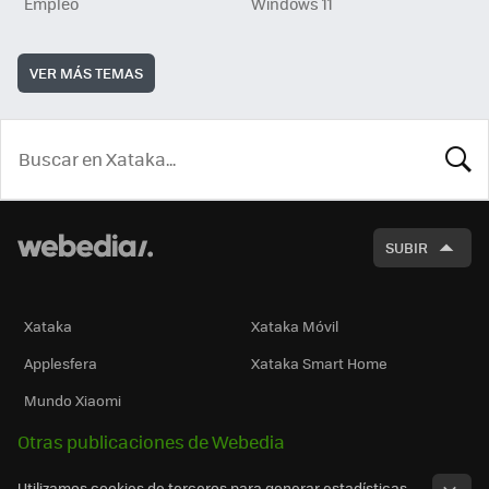
Empleo
Windows 11
VER MÁS TEMAS
BUSCA
SUBIR
Xataka
Xataka Móvil
Applesfera
Xataka Smart Home
Mundo Xiaomi
Otras publicaciones de Webedia
Utilizamos cookies de terceros para generar estadísticas