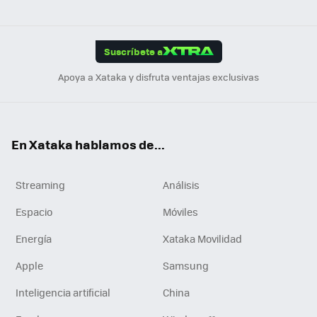
ats
ter
ebo
tub
agr
gra
boa
Link
Tikt
App
ok
e
am
m
rd
edI
ok
Suscríbete a
n
Apoya a Xataka y disfruta ventajas exclusivas
En Xataka hablamos de...
Streaming
Análisis
Espacio
Móviles
Energía
Xataka Movilidad
Apple
Samsung
Inteligencia artificial
China