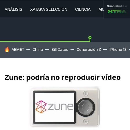
Suscríbete a
ANÁLISIS
XATAKA SELECCIÓN
CIENCIA
MOVILIDAD
HOY SE HABLA DE
AEMET
China
Bill Gates
Generación Z
iPhone 18
Zune: podría no reproducir vídeo