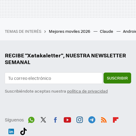
TEMAS DE INTERÉS
Mejores moviles 2026
Claude
Androi
RECIBE "Xatakaletter", NUESTRA NEWSLETTER
SEMANAL
SUSCRIBIR
Suscribiéndote aceptas nuestra
política de privacidad
Síguenos
Wh
Twit
Fac
You
Inst
Tele
RSS
Flip