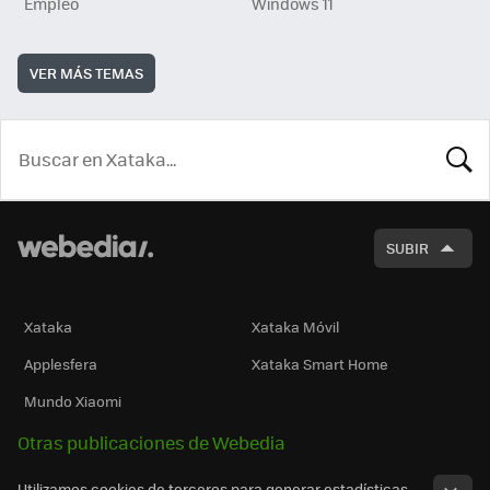
Empleo
Windows 11
VER MÁS TEMAS
BUSCA
SUBIR
Xataka
Xataka Móvil
Applesfera
Xataka Smart Home
Mundo Xiaomi
Otras publicaciones de Webedia
Utilizamos cookies de terceros para generar estadísticas