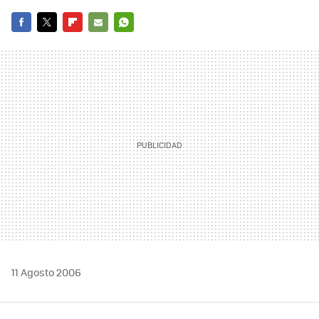
FACEBOOK
TWITTER
FLIPBOARD
E-
WHATSAPP
MAIL
11 Agosto 2006