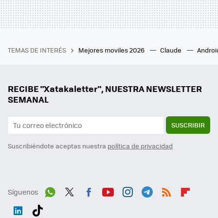
TEMAS DE INTERÉS
Mejores moviles 2026
Claude
Androi
RECIBE "Xatakaletter", NUESTRA NEWSLETTER
SEMANAL
SUSCRIBIR
Suscribiéndote aceptas nuestra
política de privacidad
Síguenos
Wh
Twit
Fac
You
Inst
Tele
RSS
Flip