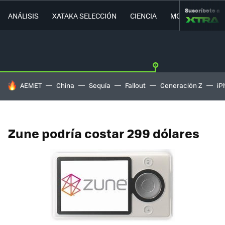
Suscríbete a
ANÁLISIS
XATAKA SELECCIÓN
CIENCIA
MOVILIDAD
HOY SE HABLA DE
AEMET
China
Sequía
Fallout
Generación Z
iP
Zune podría costar 299 dólares