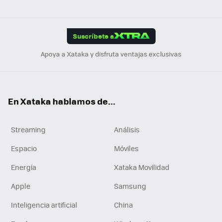
ats
ter
ebo
tub
agr
gra
boa
Link
Tikt
App
ok
e
am
m
rd
edI
ok
Suscríbete a
n
Apoya a Xataka y disfruta ventajas exclusivas
En Xataka hablamos de...
Streaming
Análisis
Espacio
Móviles
Energía
Xataka Movilidad
Apple
Samsung
Inteligencia artificial
China