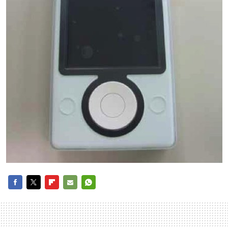
FACEBOOK
TWITTER
FLIPBOARD
E-
WHATSAPP
MAIL