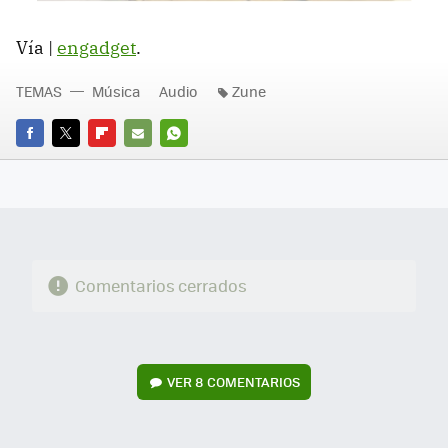
Vía |
engadget
.
TEMAS
Música
Audio
Zune
FACEBOOK
TWITTER
FLIPBOARD
E-
WHATSAPP
MAIL
Comentarios cerrados
VER
8 COMENTARIOS