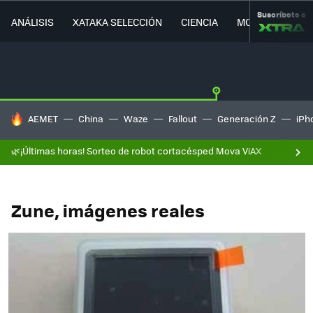
Suscríbete a
ANÁLISIS
XATAKA SELECCIÓN
CIENCIA
MOVILIDAD
HOY SE HABLA DE
AEMET
China
Waze
Fallout
Generación Z
iPh
🌿¡Últimas horas! Sorteo de robot cortacésped Mova ViAX
Zune, imágenes reales