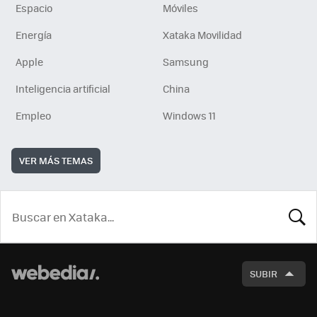
Espacio
Móviles
Energía
Xataka Movilidad
Apple
Samsung
Inteligencia artificial
China
Empleo
Windows 11
VER MÁS TEMAS
BUSCA
SUBIR