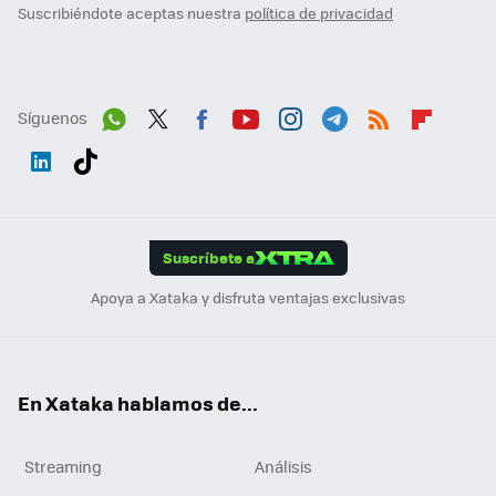
Suscribiéndote aceptas nuestra
política de privacidad
Síguenos
Wh
Twit
Fac
You
Inst
Tele
RSS
Flip
ats
ter
ebo
tub
agr
gra
boa
Link
Tikt
App
ok
e
am
m
rd
edI
ok
Suscríbete a
n
Apoya a Xataka y disfruta ventajas exclusivas
En Xataka hablamos de...
Streaming
Análisis