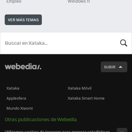
Empleo
Windows 11
VER MÁS TEMAS
BUSCA
SUBIR
Xataka
Xataka Móvil
Applesfera
Xataka Smart Home
Mundo Xiaomi
Otras publicaciones de Webedia
Utilizamos cookies de terceros para generar estadísticas