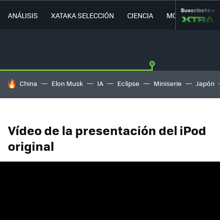
Suscríbete a
ANÁLISIS
XATAKA SELECCIÓN
CIENCIA
MOVILIDAD
HOY SE HABLA DE
China
Elon Musk
IA
Eclipse
Miniserie
Japón
Vídeo de la presentación del iPod
original