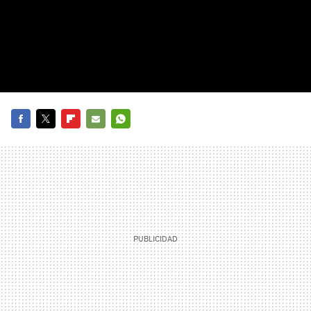
FACEBOOK
TWITTER
FLIPBOARD
E-
WHATSAPP
MAIL