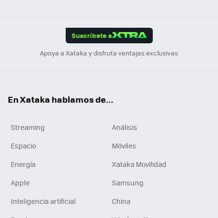
ats
ter
ebo
tub
agr
gra
boa
Link
Tikt
App
ok
e
am
m
rd
edI
ok
Suscríbete a
n
Apoya a Xataka y disfruta ventajas exclusivas
En Xataka hablamos de...
Streaming
Análisis
Espacio
Móviles
Energía
Xataka Movilidad
Apple
Samsung
Inteligencia artificial
China