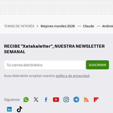
TEMAS DE INTERÉS
Mejores moviles 2026
Claude
Androi
RECIBE "Xatakaletter", NUESTRA NEWSLETTER
SEMANAL
SUSCRIBIR
Suscribiéndote aceptas nuestra
política de privacidad
Síguenos
Wh
Twit
Fac
You
Inst
Tele
RSS
Flip