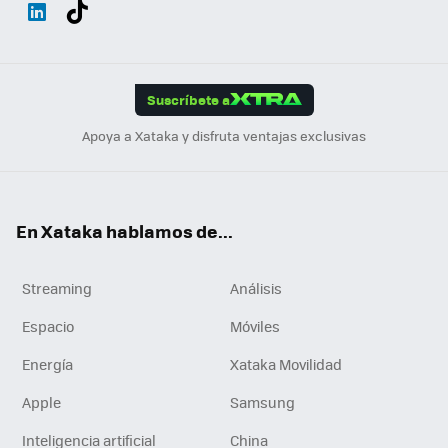
Wh
Twit
Fac
You
Inst
Tele
RSS
Flip
ats
ter
ebo
tub
agr
gra
boa
Link
Tikt
App
ok
e
am
m
rd
edI
ok
Suscríbete a
n
Apoya a Xataka y disfruta ventajas exclusivas
En Xataka hablamos de...
Streaming
Análisis
Espacio
Móviles
Energía
Xataka Movilidad
Apple
Samsung
Inteligencia artificial
China