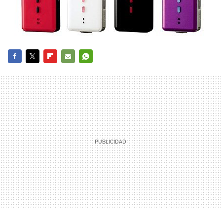
FACEBOOK
TWITTER
FLIPBOARD
E-
WHATSAPP
MAIL