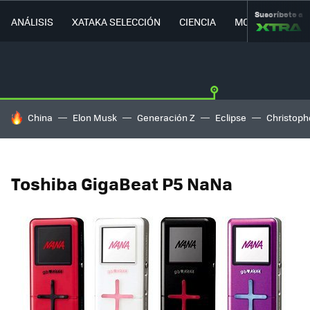
Suscríbete a
ANÁLISIS
XATAKA SELECCIÓN
CIENCIA
MOVILIDAD
HOY SE HABLA DE
China
Elon Musk
Generación Z
Eclipse
Christoph
Toshiba GigaBeat P5 NaNa