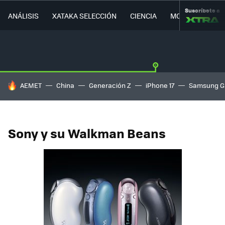
Suscríbete a
ANÁLISIS
XATAKA SELECCIÓN
CIENCIA
MOVILIDAD
HOY SE HABLA DE
AEMET
China
Generación Z
iPhone 17
Samsung G
Sony y su Walkman Beans