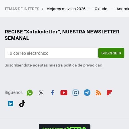
TEMAS DE INTERÉS
Mejores moviles 2026
Claude
Androi
RECIBE "Xatakaletter", NUESTRA NEWSLETTER
SEMANAL
SUSCRIBIR
Suscribiéndote aceptas nuestra
política de privacidad
Síguenos
Wh
Twit
Fac
You
Inst
Tele
RSS
Flip
ats
ter
ebo
tub
agr
gra
boa
Link
Tikt
App
ok
e
am
m
rd
edI
ok
Suscríbete a