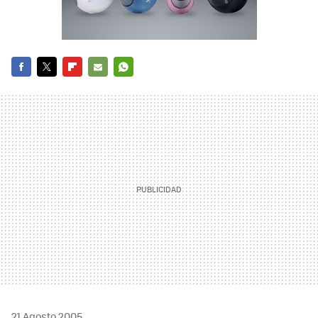
FACEBOOK
TWITTER
FLIPBOARD
E-
WHATSAPP
MAIL
21 Agosto 2005