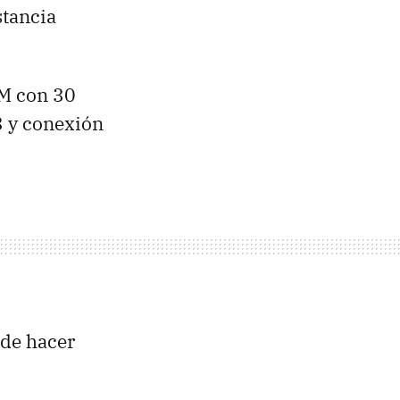
stancia
FM con 30
D3 y conexión
 de hacer