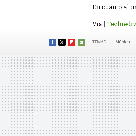
En cuanto al pr
Vía |
Techiedi
TEMAS
Música
FACEBOOK
TWITTER
FLIPBOARD
E-
MAIL