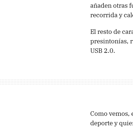
añaden otras f
recorrida y ca
El resto de ca
presintonías, r
USB 2.0.
Como vemos, el
deporte y quie