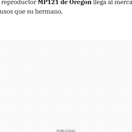
el reproductor
MP121 de Oregon
llega al merc
 usos que su hermano.