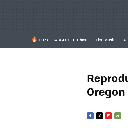
HOY SE HABLA DE
China
Elon Musk
IA
Reprodu
Oregon
FACEBOOK
TWITTER
FLIPBOARD
E-