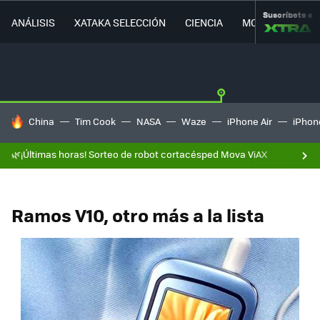
Suscríbete a
ANÁLISIS
XATAKA SELECCIÓN
CIENCIA
MOVILIDAD
HOY SE HABLA DE
China
Tim Cook
NASA
Waze
iPhone Air
iPhone
🌿¡Últimas horas! Sorteo de robot cortacésped Mova ViAX
Ramos V10, otro más a la lista