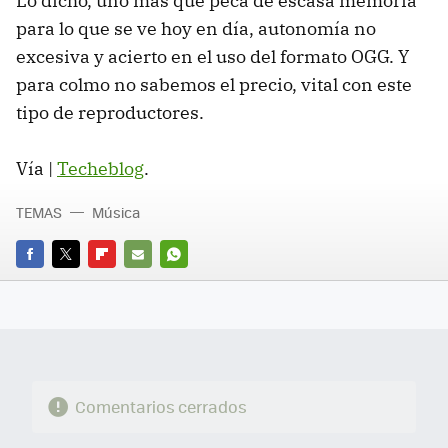
Lo dicho, uno más que peca de escasa memoria
para lo que se ve hoy en día, autonomía no
excesiva y acierto en el uso del formato OGG. Y
para colmo no sabemos el precio, vital con este
tipo de reproductores.
Vía |
Techeblog
.
TEMAS
Música
FACEBOOK
TWITTER
FLIPBOARD
E-
WHATSAPP
MAIL
Comentarios cerrados