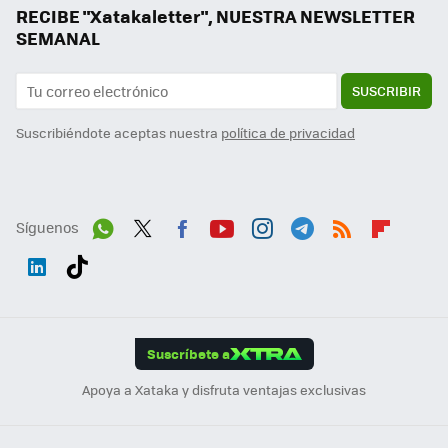
RECIBE "Xatakaletter", NUESTRA NEWSLETTER
SEMANAL
SUSCRIBIR
Suscribiéndote aceptas nuestra
política de privacidad
Síguenos
Wh
Twit
Fac
You
Inst
Tele
RSS
Flip
ats
ter
ebo
tub
agr
gra
boa
Link
Tikt
App
ok
e
am
m
rd
edI
ok
Suscríbete a
n
Apoya a Xataka y disfruta ventajas exclusivas