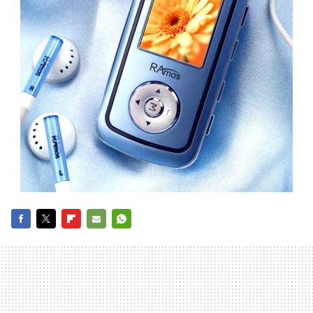
FACEBOOK
TWITTER
FLIPBOARD
E-
WHATSAPP
MAIL