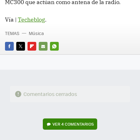
MC300 que actúan como antena de la radio.
Vía |
Techeblog
.
TEMAS
Música
FACEBOOK
TWITTER
FLIPBOARD
E-
WHATSAPP
MAIL
Comentarios cerrados
VER
4 COMENTARIOS