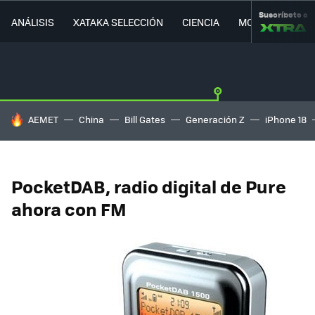
Suscríbete a
ANÁLISIS
XATAKA SELECCIÓN
CIENCIA
MOVILIDAD
HOY SE HABLA DE
AEMET
China
Bill Gates
Generación Z
iPhone 18
PocketDAB, radio digital de Pure
ahora con FM