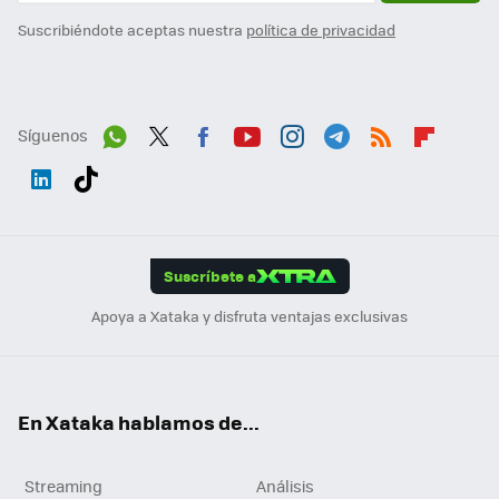
Suscribiéndote aceptas nuestra
política de privacidad
Síguenos
Wh
Twit
Fac
You
Inst
Tele
RSS
Flip
ats
ter
ebo
tub
agr
gra
boa
Link
Tikt
App
ok
e
am
m
rd
edI
ok
Suscríbete a
n
Apoya a Xataka y disfruta ventajas exclusivas
En Xataka hablamos de...
Streaming
Análisis