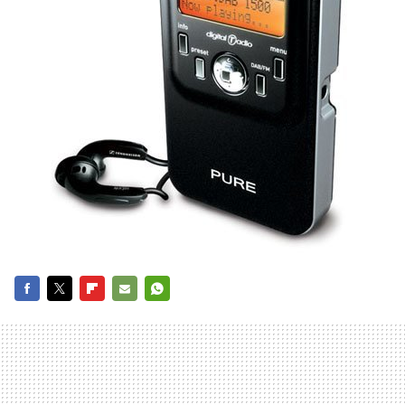
FACEBOOK
TWITTER
FLIPBOARD
E-
WHATSAPP
MAIL