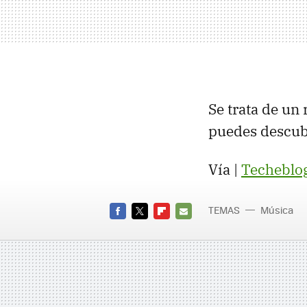
Se trata de un
puedes descubr
Vía |
Techeblo
TEMAS
Música
FACEBOOK
TWITTER
FLIPBOARD
E-
MAIL