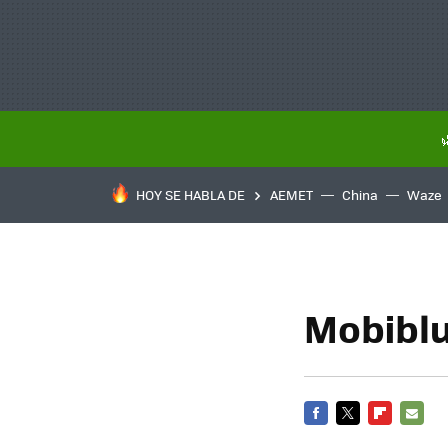
HOY SE HABLA DE
AEMET
China
Waze
Mobiblu
FACEBOOK
TWITTER
FLIPBOARD
E-