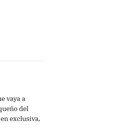
ue vaya a
queño del
en exclusiva,