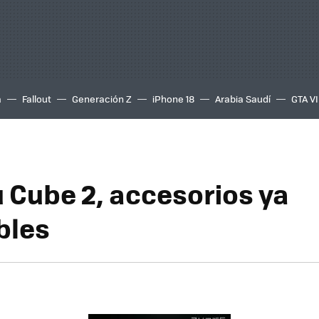
a
Fallout
Generación Z
iPhone 18
Arabia Saudí
GTA VI
 Cube 2, accesorios ya
bles