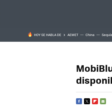
HOY SE HABLA DE
AEMET
China
Sequí
MobiBlu
disponi
FACEBOOK
TWITTER
FLIPBOARD
E-