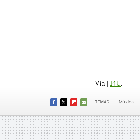
Vía |
I4U
.
TEMAS
Música
FACEBOOK
TWITTER
FLIPBOARD
E-
MAIL