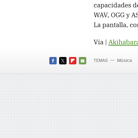
capacidades d
WAV, OGG y AS
La pantalla, c
Vía |
Akihabar
TEMAS
Música
FACEBOOK
TWITTER
FLIPBOARD
E-
MAIL