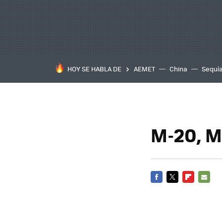
HOY SE HABLA DE
AEMET
China
Sequí
M-20, M
FACEBOOK
TWITTER
FLIPBOARD
E-
MAIL