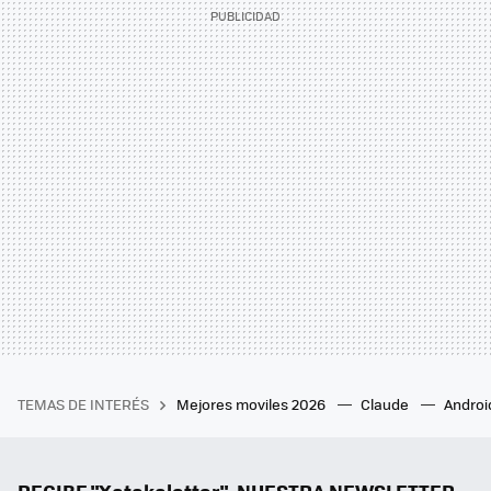
TEMAS DE INTERÉS
Mejores moviles 2026
Claude
Androi
RECIBE "Xatakaletter", NUESTRA NEWSLETTER