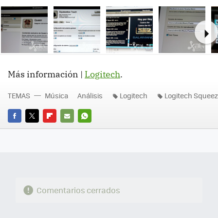
Ne
Más información |
Logitech
.
TEMAS
Música
Análisis
Logitech
Logitech Squee
FACEBOOK
TWITTER
FLIPBOARD
E-
WHATSAPP
MAIL
Comentarios cerrados