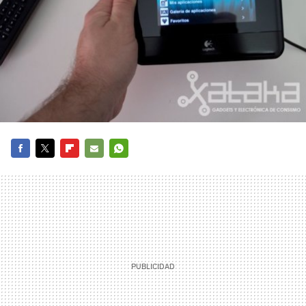
FACEBOOK
TWITTER
FLIPBOARD
E-
WHATSAPP
MAIL