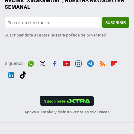
SEMANAL
SUSCRIBIR
Suscribiéndote aceptas nuestra
política de privacidad
Síguenos
Wh
Twit
Fac
You
Inst
Tele
RSS
Flip
ats
ter
ebo
tub
agr
gra
boa
Link
Tikt
App
ok
e
am
m
rd
edI
ok
Suscríbete a
n
Apoya a Xataka y disfruta ventajas exclusivas