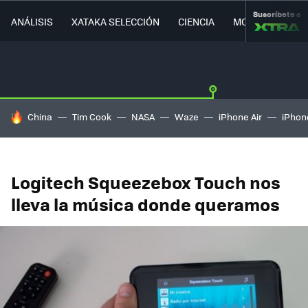
Suscríbete a
ANÁLISIS
XATAKA SELECCIÓN
CIENCIA
MOVILIDAD
HOY SE HABLA DE
China
Tim Cook
NASA
Waze
iPhone Air
iPhone
Logitech Squeezebox Touch nos
lleva la música donde queramos