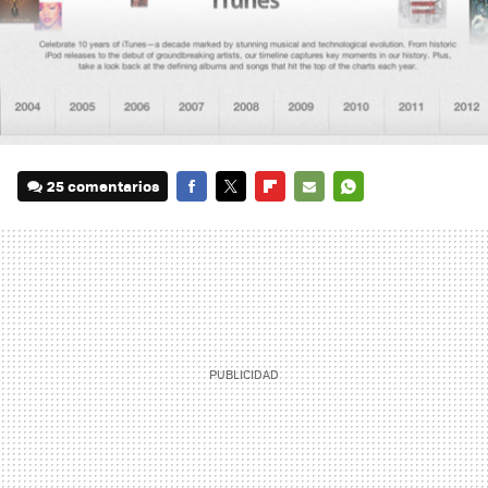
25 comentarios
FACEBOOK
TWITTER
FLIPBOARD
E-
WHATSAPP
MAIL