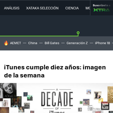
Suscríbete a
ANÁLISIS
XATAKA SELECCIÓN
CIENCIA
MOVILIDAD
HOY SE HABLA DE
AEMET
China
Bill Gates
Generación Z
iPhone 18
iTunes cumple diez años: imagen
de la semana