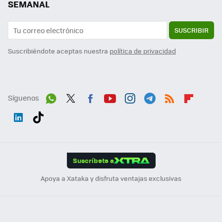
SEMANAL
SUSCRIBIR
Suscribiéndote aceptas nuestra
política de privacidad
Síguenos
Wh
Twit
Fac
You
Inst
Tele
RSS
Flip
ats
ter
ebo
tub
agr
gra
boa
Link
Tikt
App
ok
e
am
m
rd
edI
ok
Suscríbete a
n
Apoya a Xataka y disfruta ventajas exclusivas