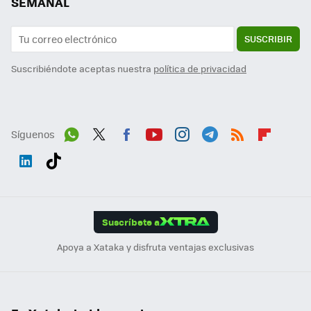
SEMANAL
SUSCRIBIR
Suscribiéndote aceptas nuestra
política de privacidad
Síguenos
Wh
Twit
Fac
You
Inst
Tele
RSS
Flip
ats
ter
ebo
tub
agr
gra
boa
Link
Tikt
App
ok
e
am
m
rd
edI
ok
Suscríbete a
n
Apoya a Xataka y disfruta ventajas exclusivas