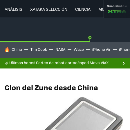
Suscríbete a
ANÁLISIS
XATAKA SELECCIÓN
CIENCIA
MOVILIDAD
HOY SE HABLA DE
China
Tim Cook
NASA
Waze
iPhone Air
iPhone
🌿¡Últimas horas! Sorteo de robot cortacésped Mova ViAX
Clon del Zune desde China