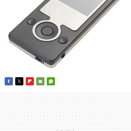
FACEBOOK
TWITTER
FLIPBOARD
E-
WHATSAPP
MAIL