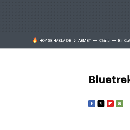
HOY SE HABLA DE
AEMET
China
Bill Ga
Bluetre
FACEBOOK
TWITTER
FLIPBOARD
E-
MAIL