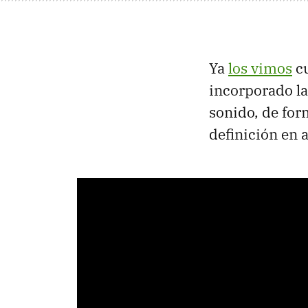
Ya
los vimos
cu
incorporado l
sonido, de for
definición en 