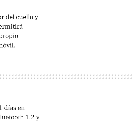
r del cuello y
ermitirá
 propio
móvil.
1 días en
luetooth 1.2 y