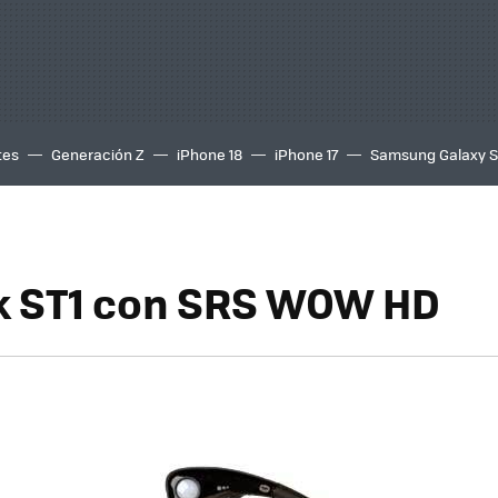
tes
Generación Z
iPhone 18
iPhone 17
Samsung Galaxy 
k ST1 con SRS WOW HD