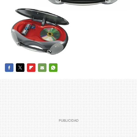
FACEBOOK
TWITTER
FLIPBOARD
E-
WHATSAPP
MAIL