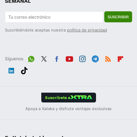
SEMANAL
SUSCRIBIR
Suscribiéndote aceptas nuestra
política de privacidad
Síguenos
Wh
Twit
Fac
You
Inst
Tele
RSS
Flip
ats
ter
ebo
tub
agr
gra
boa
Link
Tikt
App
ok
e
am
m
rd
edIn
ok
Suscríbete a
Apoya a Xataka y disfruta ventajas exclusivas