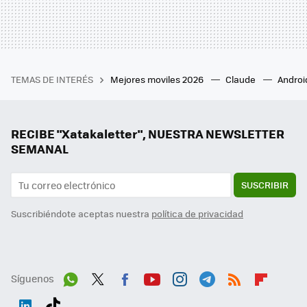
TEMAS DE INTERÉS
Mejores moviles 2026
Claude
Androi
RECIBE "Xatakaletter", NUESTRA NEWSLETTER
SEMANAL
SUSCRIBIR
Suscribiéndote aceptas nuestra
política de privacidad
Síguenos
Wh
Twit
Fac
You
Inst
Tele
RSS
Flip