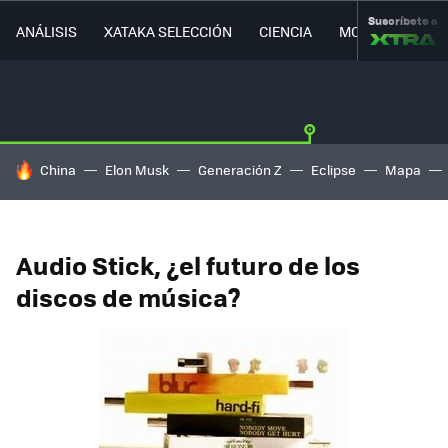
Suscríbete a
ANÁLISIS
XATAKA SELECCIÓN
CIENCIA
MOVILIDAD
HOY SE HABLA DE
China
Elon Musk
Generación Z
Eclipse
Mapa
Audio Stick, ¿el futuro de los
discos de música?