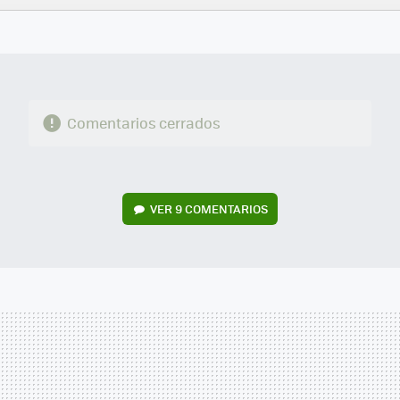
FACEBOOK
TWITTER
FLIPBOARD
E-
WHATSAPP
MAIL
Comentarios cerrados
VER
9 COMENTARIOS