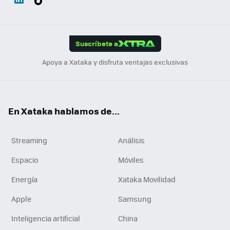
ats
ter
ebo
tub
agr
gra
boa
Link
Tikt
App
ok
e
am
m
rd
edI
ok
Suscríbete a
n
Apoya a Xataka y disfruta ventajas exclusivas
En Xataka hablamos de...
Streaming
Análisis
Espacio
Móviles
Energía
Xataka Movilidad
Apple
Samsung
Inteligencia artificial
China