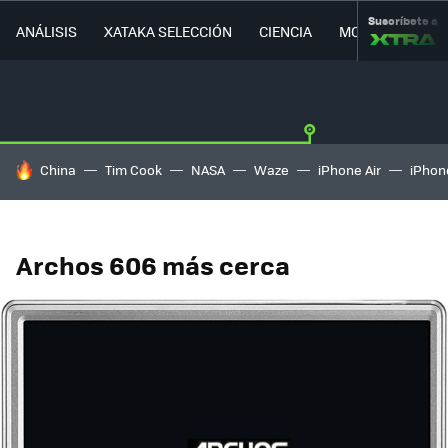
Suscríbete a
ANÁLISIS
XATAKA SELECCIÓN
CIENCIA
MOVILIDAD
HOY SE HABLA DE
China
Tim Cook
NASA
Waze
iPhone Air
iPhone
Archos 606 más cerca