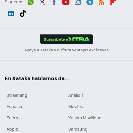
Síguenos
Wh
Twit
Fac
You
Inst
Tele
RSS
Flip
ats
ter
ebo
tub
agr
gra
boa
Link
Tikt
App
ok
e
am
m
rd
edI
ok
Suscríbete a
n
Apoya a Xataka y disfruta ventajas exclusivas
En Xataka hablamos de...
Streaming
Análisis
Espacio
Móviles
Energía
Xataka Movilidad
Apple
Samsung