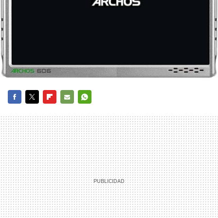
FACEBOOK
TWITTER
FLIPBOARD
E-
WHATSAPP
MAIL