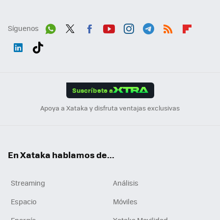
Síguenos
Wh
Twit
Fac
You
Inst
Tele
RSS
Flip
ats
ter
ebo
tub
agr
gra
boa
Link
Tikt
App
ok
e
am
m
rd
edI
ok
Suscríbete a
n
Apoya a Xataka y disfruta ventajas exclusivas
En Xataka hablamos de...
Streaming
Análisis
Espacio
Móviles
Energía
Xataka Movilidad