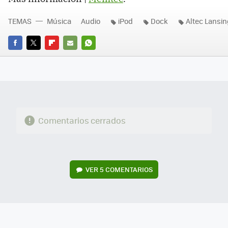
TEMAS
Música
Audio
iPod
Dock
Altec Lansi
FACEBOOK
TWITTER
FLIPBOARD
E-
WHATSAPP
MAIL
Comentarios cerrados
VER
5 COMENTARIOS