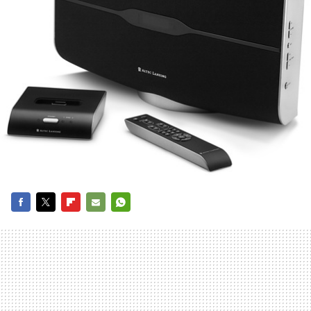
FACEBOOK
TWITTER
FLIPBOARD
E-
WHATSAPP
MAIL