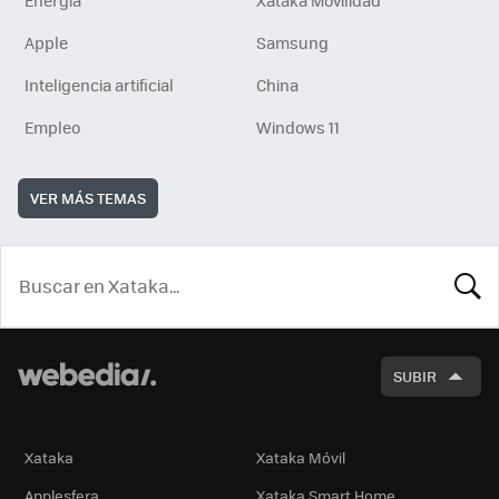
Apple
Samsung
Inteligencia artificial
China
Empleo
Windows 11
VER MÁS TEMAS
BUSCA
SUBIR
Xataka
Xataka Móvil
Applesfera
Xataka Smart Home