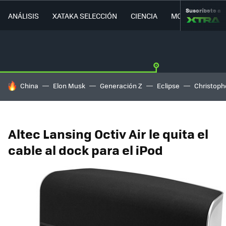
Suscríbete a
ANÁLISIS
XATAKA SELECCIÓN
CIENCIA
MOVILIDAD
HOY SE HABLA DE
China
Elon Musk
Generación Z
Eclipse
Christoph
Altec Lansing Octiv Air le quita el
cable al dock para el iPod