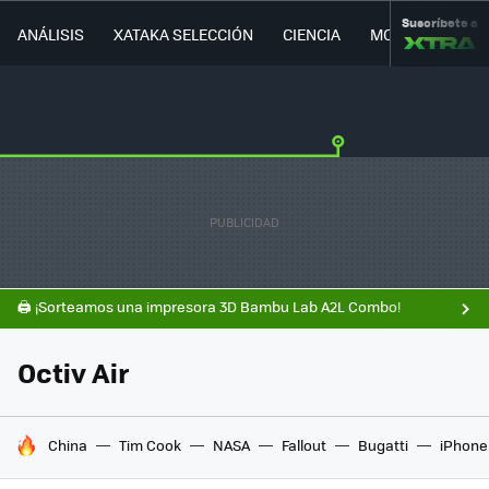
Suscríbete a
ANÁLISIS
XATAKA SELECCIÓN
CIENCIA
MOVILIDAD
🖨️ ¡Sorteamos una impresora 3D Bambu Lab A2L Combo!
Octiv Air
HOY SE HABLA DE
China
Tim Cook
NASA
Fallout
Bugatti
iPhone 