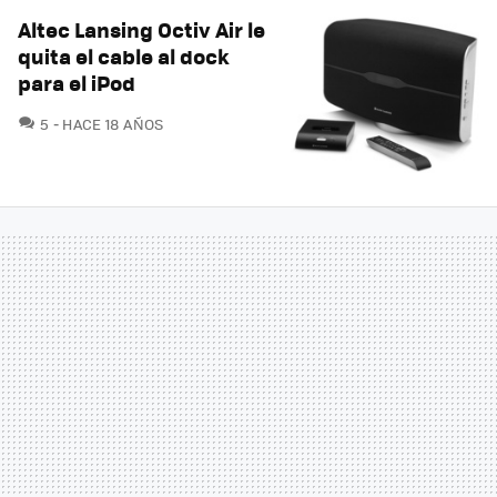
Altec Lansing Octiv Air le
quita el cable al dock
para el iPod
COMENTARIOS
5
HACE 18 AÑOS