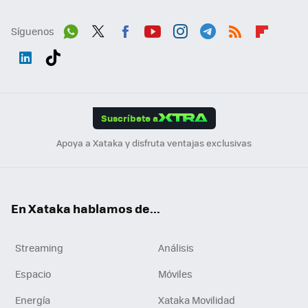
Síguenos
Wh
Twit
Fac
You
Inst
Tele
RSS
Flip
ats
ter
ebo
tub
agr
gra
boa
Link
Tikt
App
ok
e
am
m
rd
edI
ok
Suscríbete a
n
Apoya a Xataka y disfruta ventajas exclusivas
En Xataka hablamos de...
Streaming
Análisis
Espacio
Móviles
Energía
Xataka Movilidad