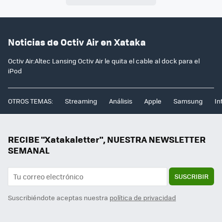
Noticias de Octiv Air en Xataka
Octiv Air:Altec Lansing Octiv Air le quita el cable al dock para el
iPod
OTROS TEMAS:
Streaming
Análisis
Apple
Samsung
In
RECIBE "Xatakaletter", NUESTRA NEWSLETTER
SEMANAL
SUSCRIBIR
Suscribiéndote aceptas nuestra
política de privacidad