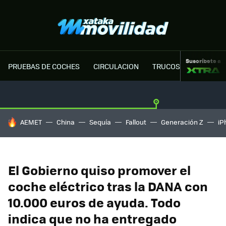
Suscríbete a
PRUEBAS DE COCHES
CIRCULACION
TRUCOS MOTOR
HOY SE HABLA DE
AEMET
China
Sequía
Fallout
Generación Z
iP
El Gobierno quiso promover el
coche eléctrico tras la DANA con
10.000 euros de ayuda. Todo
indica que no ha entregado