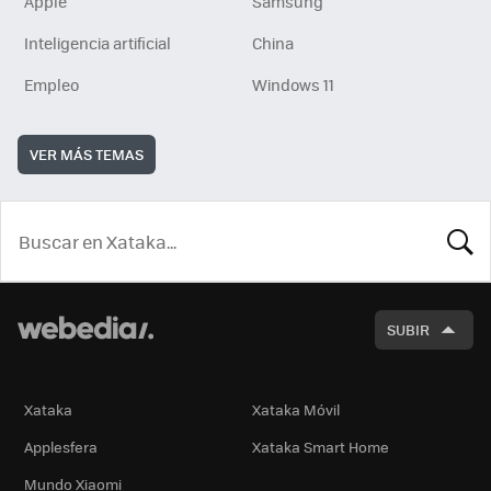
Apple
Samsung
Inteligencia artificial
China
Empleo
Windows 11
VER MÁS TEMAS
BUSCA
SUBIR
Xataka
Xataka Móvil
Applesfera
Xataka Smart Home
Mundo Xiaomi