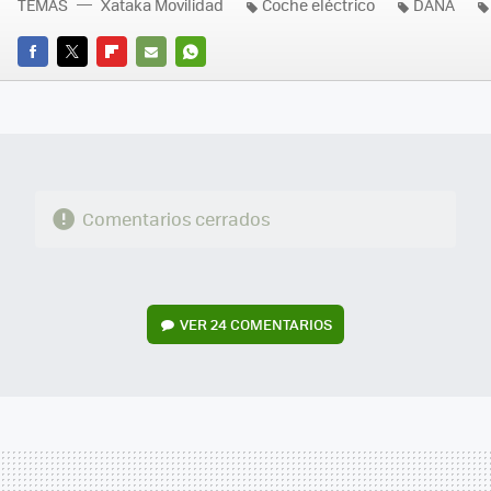
TEMAS
Xataka Movilidad
Coche eléctrico
DANA
FACEBOOK
TWITTER
FLIPBOARD
E-
WHATSAPP
MAIL
Comentarios cerrados
VER
24 COMENTARIOS