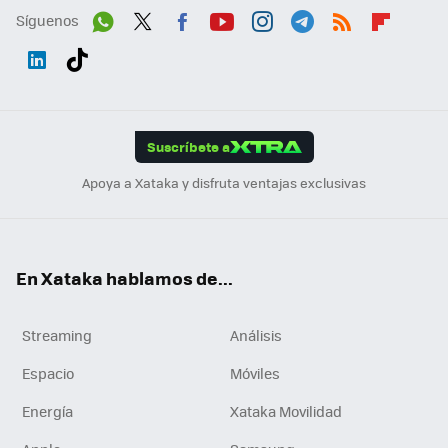
Síguenos
Wh
Twit
Fac
You
Inst
Tele
RSS
Flip
ats
ter
ebo
tub
agr
gra
boa
Link
Tikt
App
ok
e
am
m
rd
edI
ok
Suscríbete a
n
Apoya a Xataka y disfruta ventajas exclusivas
En Xataka hablamos de...
Streaming
Análisis
Espacio
Móviles
Energía
Xataka Movilidad