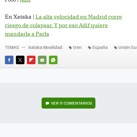
En Xataka |
La alta velocidad en Madrid corre
riesgo de colapsar. Y por eso Adif quiere
mandarla a Parla
TEMAS
Xataka Movilidad
tren
España
Unión Eu
FACEBOOK
TWITTER
FLIPBOARD
E-
WHATSAPP
MAIL
VER
11 COMENTARIOS