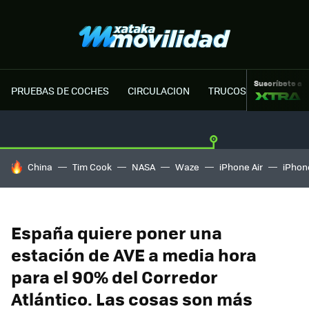
Suscríbete a
PRUEBAS DE COCHES
CIRCULACION
TRUCOS MOTOR
HOY SE HABLA DE
China
Tim Cook
NASA
Waze
iPhone Air
iPhone
España quiere poner una
estación de AVE a media hora
para el 90% del Corredor
Atlántico. Las cosas son más