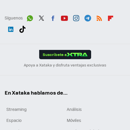
Síguenos
Wh
Twit
Fac
You
Inst
Tele
RSS
Flip
ats
ter
ebo
tub
agr
gra
boa
Link
Tikt
App
ok
e
am
m
rd
edI
ok
Suscríbete a
n
Apoya a Xataka y disfruta ventajas exclusivas
En Xataka hablamos de...
Streaming
Análisis
Espacio
Móviles