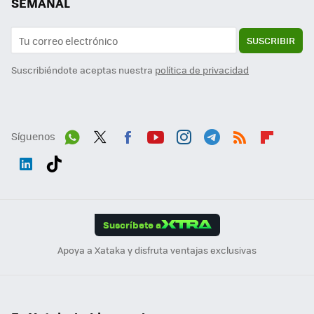
SEMANAL
SUSCRIBIR
Suscribiéndote aceptas nuestra
política de privacidad
Síguenos
Wh
Twit
Fac
You
Inst
Tele
RSS
Flip
ats
ter
ebo
tub
agr
gra
boa
Link
Tikt
App
ok
e
am
m
rd
edI
ok
Suscríbete a
n
Apoya a Xataka y disfruta ventajas exclusivas