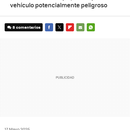
vehículo potencialmente peligroso
8 comentarios
FACEBOOK
TWITTER
FLIPBOARD
E-
WHATSAPP
MAIL
17 Mayo 2025