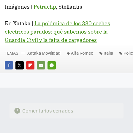
Imágenes |
Petrachp
, Stellantis
En Xataka |
La polémica de los 380 coches
eléctricos parados: qué sabemos sobre la
Guardia Civil y la falta de cargadores
TEMAS
Xataka Movilidad
Alfa Romeo
Italia
Polic
FACEBOOK
TWITTER
FLIPBOARD
E-
WHATSAPP
MAIL
Comentarios cerrados