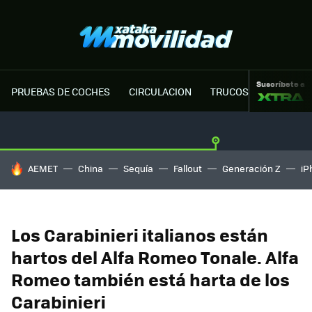
Suscríbete a
PRUEBAS DE COCHES
CIRCULACION
TRUCOS MOTOR
HOY SE HABLA DE
AEMET
China
Sequía
Fallout
Generación Z
iP
Los Carabinieri italianos están
hartos del Alfa Romeo Tonale. Alfa
Romeo también está harta de los
Carabinieri