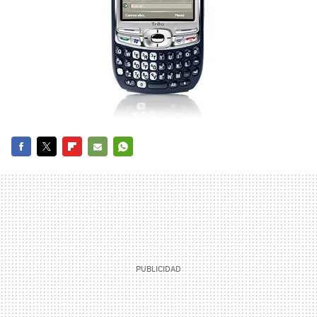
FACEBOOK
TWITTER
FLIPBOARD
E-
WHATSAPP
MAIL