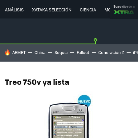
Suscríbete a
ANÁLISIS
XATAKA SELECCIÓN
CIENCIA
MOVILIDAD
HOY SE HABLA DE
AEMET
China
Sequía
Fallout
Generación Z
iP
Treo 750v ya lista