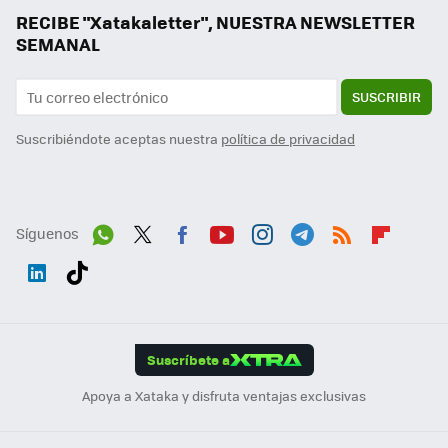
RECIBE "Xatakaletter", NUESTRA NEWSLETTER
SEMANAL
SUSCRIBIR
Suscribiéndote aceptas nuestra
política de privacidad
Síguenos
Wh
Twit
Fac
You
Inst
Tele
RSS
Flip
ats
ter
ebo
tub
agr
gra
boa
Link
Tikt
App
ok
e
am
m
rd
edI
ok
Suscríbete a
n
Apoya a Xataka y disfruta ventajas exclusivas