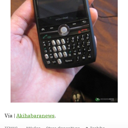
Vía |
Akihabaranews
.
TEMAS
Móviles
Otros dispositivos
Toshiba