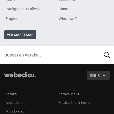
Inteligencia artificial
China
Empleo
Windows 11
VER MÁS TEMAS
BUSCA
SUBIR
Xataka
Xataka Móvil
Applesfera
Xataka Smart Home
Mundo Xiaomi