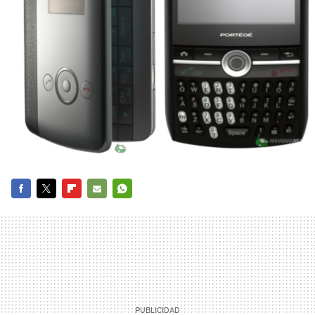
FACEBOOK
TWITTER
FLIPBOARD
E-
WHATSAPP
MAIL