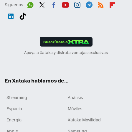
Síguenos
Wh
Twit
Fac
You
Inst
Tele
RSS
Flip
ats
ter
ebo
tub
agr
gra
boa
Link
Tikt
App
ok
e
am
m
rd
edI
ok
Suscríbete a
n
Apoya a Xataka y disfruta ventajas exclusivas
En Xataka hablamos de...
Streaming
Análisis
Espacio
Móviles
Energía
Xataka Movilidad
Apple
Samsung