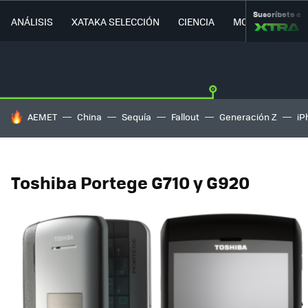
Suscríbete a
ANÁLISIS
XATAKA SELECCIÓN
CIENCIA
MOVILIDAD
HOY SE HABLA DE
AEMET
China
Sequía
Fallout
Generación Z
iP
Toshiba Portege G710 y G920