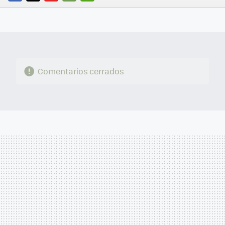
FACEBOOK
TWITTER
FLIPBOARD
E-
WHATSAPP
MAIL
Comentarios cerrados