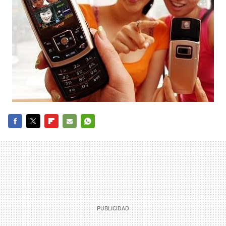
FACEBOOK
TWITTER
FLIPBOARD
E-
WHATSAPP
MAIL