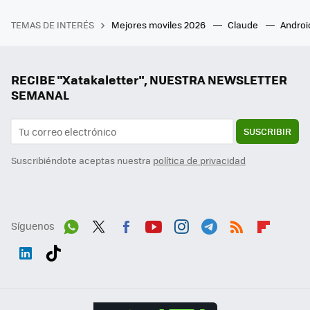
TEMAS DE INTERÉS
Mejores moviles 2026
Claude
Androi
RECIBE "Xatakaletter", NUESTRA NEWSLETTER
SEMANAL
SUSCRIBIR
Suscribiéndote aceptas nuestra
política de privacidad
Síguenos
Wh
Twit
Fac
You
Inst
Tele
RSS
Flip
ats
ter
ebo
tub
agr
gra
boa
Link
Tikt
App
ok
e
am
m
rd
edI
ok