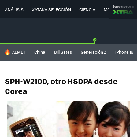
Suscríbete a
ANÁLISIS
XATAKA SELECCIÓN
CIENCIA
MOVILIDAD
HOY SE HABLA DE
AEMET
China
Bill Gates
Generación Z
iPhone 18
SPH-W2100, otro HSDPA desde
Corea