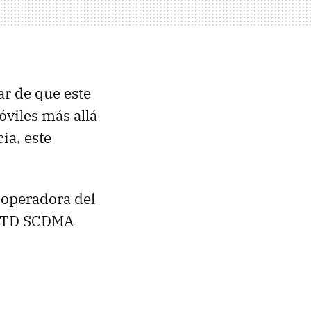
ar de que este
óviles más allá
ia, este
 operadora del
d TD
SCDMA