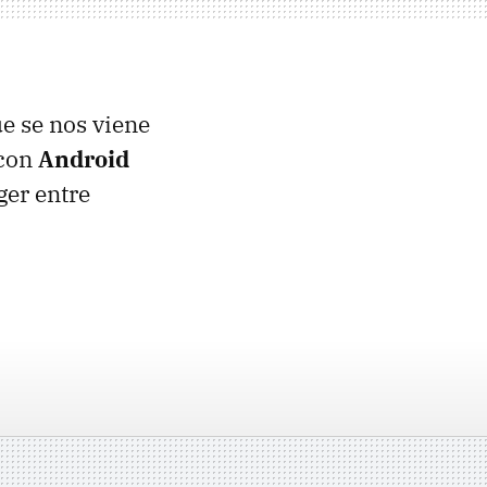
ue se nos viene
 con
Android
ger entre