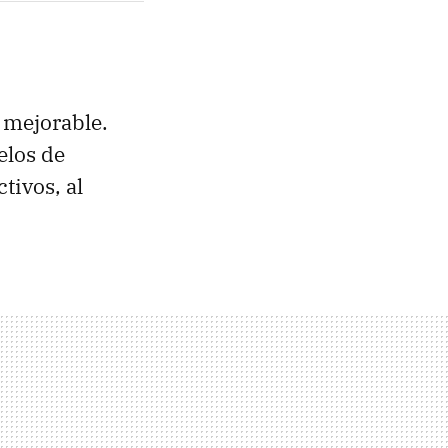
mejorable.
elos de
tivos, al