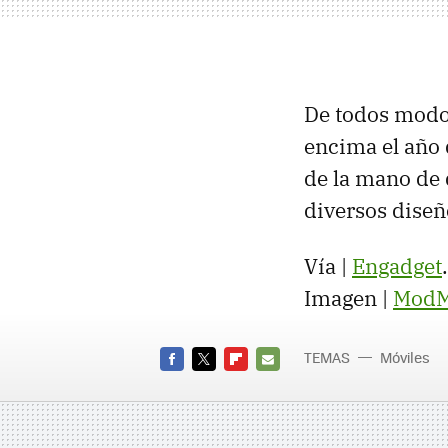
De todos modo
encima el año
de la mano de 
diversos diseñ
Vía |
Engadget
.
Imagen |
ModM
TEMAS
Móviles
FACEBOOK
TWITTER
FLIPBOARD
E-
MAIL