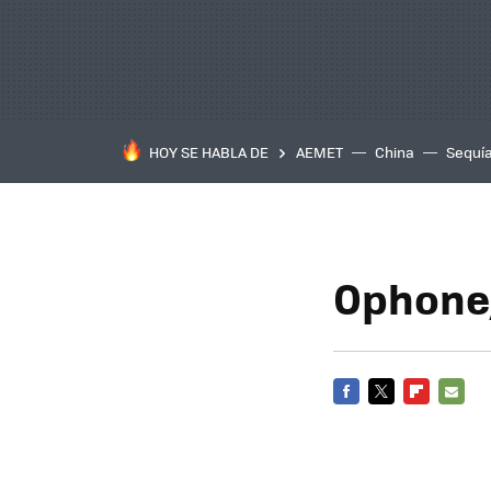
HOY SE HABLA DE
AEMET
China
Sequí
Ophone,
FACEBOOK
TWITTER
FLIPBOARD
E-
MAIL