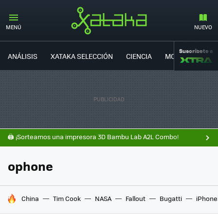
MENÚ
NUEVO
Suscríbete a
ANÁLISIS
XATAKA SELECCIÓN
CIENCIA
MOVILIDAD
🖨️ ¡Sorteamos una impresora 3D Bambu Lab A2L Combo!
ophone
HOY SE HABLA DE
China
Tim Cook
NASA
Fallout
Bugatti
iPhone 