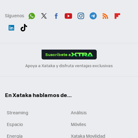
Síguenos
Wh
Twit
Fac
You
Inst
Tele
RSS
Flip
ats
ter
ebo
tub
agr
gra
boa
Link
Tikt
App
ok
e
am
m
rd
edI
ok
Suscríbete a
n
Apoya a Xataka y disfruta ventajas exclusivas
En Xataka hablamos de...
Streaming
Análisis
Espacio
Móviles
Energía
Xataka Movilidad