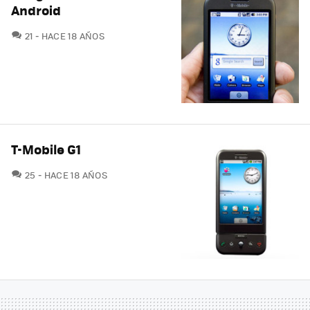
Android
COMENTARIOS
21
HACE 18 AÑOS
T-Mobile G1
COMENTARIOS
25
HACE 18 AÑOS