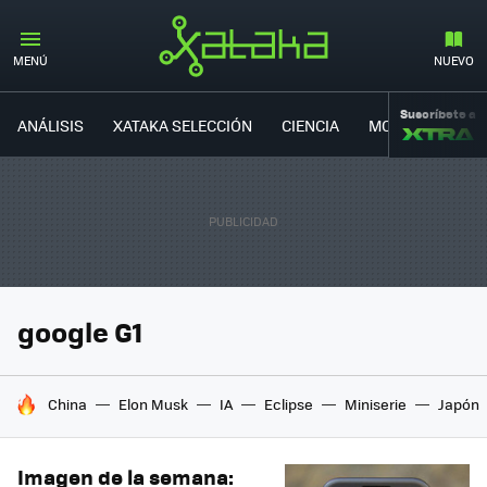
MENÚ
NUEVO
Suscríbete a
ANÁLISIS
XATAKA SELECCIÓN
CIENCIA
MOVILIDAD
google G1
HOY SE HABLA DE
China
Elon Musk
IA
Eclipse
Miniserie
Japón
Imagen de la semana: