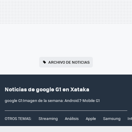
ARCHIVO DE NOTICIAS
Noticias de google G1 en Xataka
google G1:Imagen de la semana: Android.T-Mobile G1
OTROS TEMAS:
Streaming
Análisis
Apple
Samsung
In