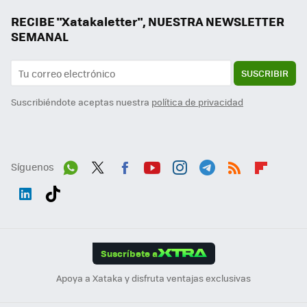
RECIBE "Xatakaletter", NUESTRA NEWSLETTER
SEMANAL
SUSCRIBIR
Suscribiéndote aceptas nuestra
política de privacidad
Síguenos
Wh
Twit
Fac
You
Inst
Tele
RSS
Flip
ats
ter
ebo
tub
agr
gra
boa
Link
Tikt
App
ok
e
am
m
rd
edI
ok
Suscríbete a
n
Apoya a Xataka y disfruta ventajas exclusivas