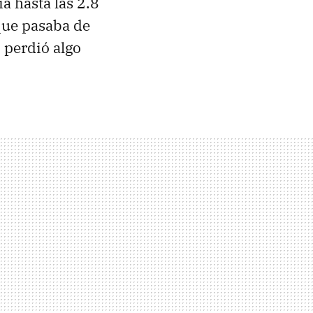
a hasta las 2.8
que pasaba de
 perdió algo