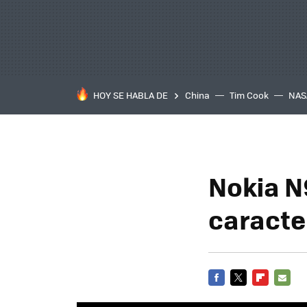
HOY SE HABLA DE
China
Tim Cook
NAS
Nokia N
caracte
FACEBOOK
TWITTER
FLIPBOARD
E-