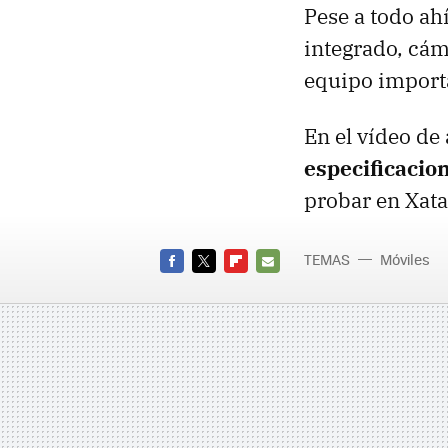
Pese a todo ah
integrado, cám
equipo importa
En el vídeo de
especificacio
probar en Xata
TEMAS
Móviles
FACEBOOK
TWITTER
FLIPBOARD
E-
MAIL