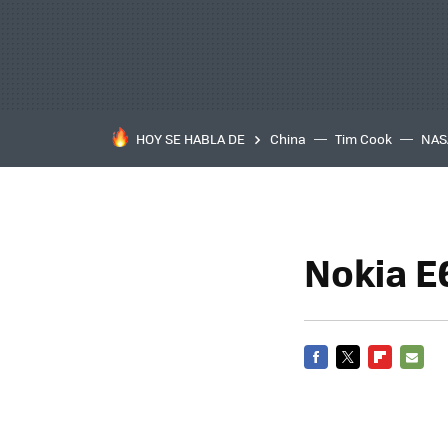
HOY SE HABLA DE
China
Tim Cook
NAS
Nokia E6
FACEBOOK
TWITTER
FLIPBOARD
E-
MAIL