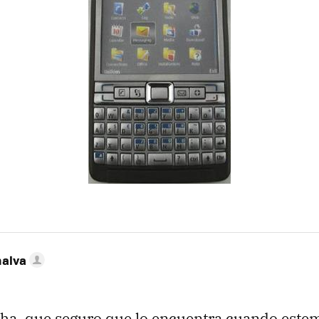
nalva
ha, que seguro que lo encuentra cuando este