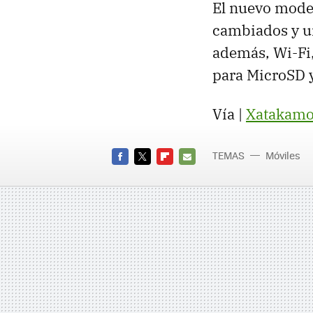
El nuevo model
cambiados y u
además, Wi-Fi, 
para MicroSD y
Vía |
Xatakamo
TEMAS
Móviles
FACEBOOK
TWITTER
FLIPBOARD
E-
MAIL