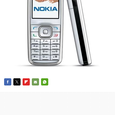
FACEBOOK
TWITTER
FLIPBOARD
E-
WHATSAPP
MAIL