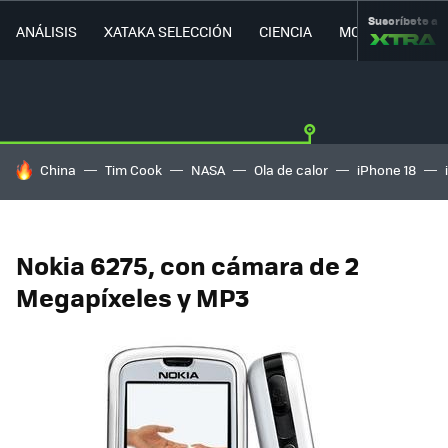
Suscríbete a
ANÁLISIS
XATAKA SELECCIÓN
CIENCIA
MOVILIDAD
HOY SE HABLA DE
China
Tim Cook
NASA
Ola de calor
iPhone 18
Nokia 6275, con cámara de 2
Megapíxeles y MP3