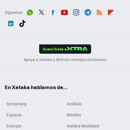
Síguenos
Wh
Twit
Fac
You
Inst
Tele
RSS
Flip
ats
ter
ebo
tub
agr
gra
boa
Link
Tikt
App
ok
e
am
m
rd
edI
ok
Suscríbete a
n
Apoya a Xataka y disfruta ventajas exclusivas
En Xataka hablamos de...
Streaming
Análisis
Espacio
Móviles
Energía
Xataka Movilidad