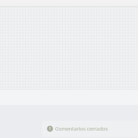
FACEBOOK
TWITTER
FLIPBOARD
E-
MAIL
Comentarios cerrados