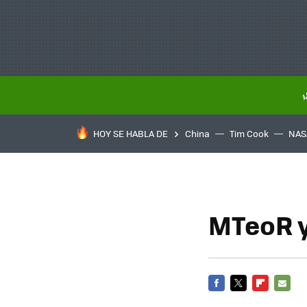
HOY SE HABLA DE
China
Tim Cook
NAS
MTeoR y
FACEBOOK
TWITTER
FLIPBOARD
E-