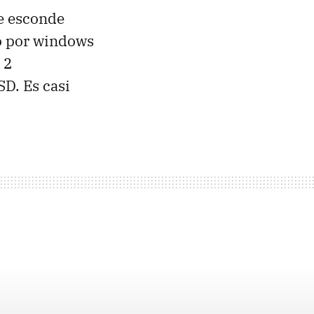
e esconde
do por windows
 2
SD. Es casi