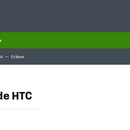
IA
Eclipse
de HTC