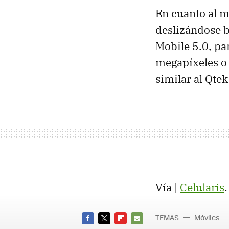
En cuanto al 
deslizándose b
Mobile 5.0, pan
megapíxeles o 
similar al Qte
Vía |
Celularis
.
TEMAS
Móviles