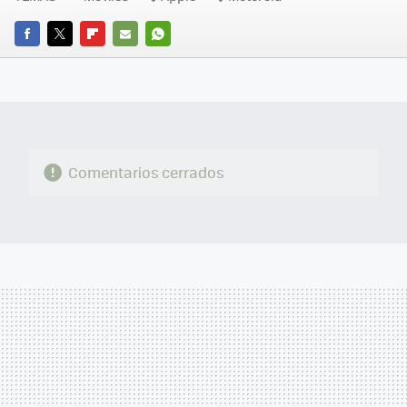
FACEBOOK
TWITTER
FLIPBOARD
E-
WHATSAPP
MAIL
Comentarios cerrados