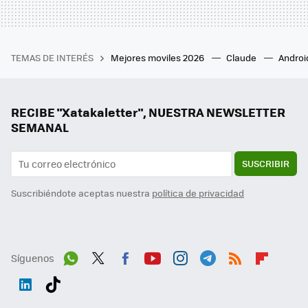
TEMAS DE INTERÉS
Mejores moviles 2026
Claude
Androi
RECIBE "Xatakaletter", NUESTRA NEWSLETTER
SEMANAL
SUSCRIBIR
Suscribiéndote aceptas nuestra
política de privacidad
Síguenos
Wh
Twit
Fac
You
Inst
Tele
RSS
Flip
ats
ter
ebo
tub
agr
gra
boa
Link
Tikt