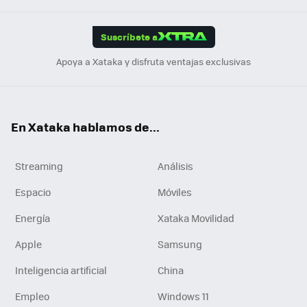
App
ok
e
am
m
rd
edI
ok
Suscríbete a
n
Apoya a Xataka y disfruta ventajas exclusivas
En Xataka hablamos de...
Streaming
Análisis
Espacio
Móviles
Energía
Xataka Movilidad
Apple
Samsung
Inteligencia artificial
China
Empleo
Windows 11