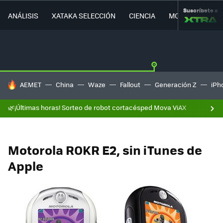
Suscríbete a
ANÁLISIS
XATAKA SELECCIÓN
CIENCIA
MOVILIDAD
HOY SE HABLA DE
AEMET
China
Waze
Fallout
Generación Z
iPh
🌿¡Últimas horas! Sorteo de robot cortacésped Mova ViAX
Motorola ROKR E2, sin iTunes de
Apple