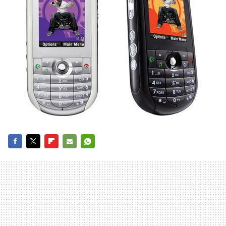
FACEBOOK
TWITTER
FLIPBOARD
E-
WHATSAPP
MAIL