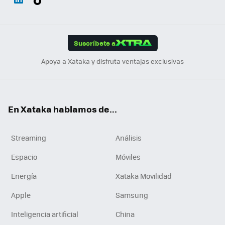
ats
ter
ebo
tub
agr
gra
boa
Link
Tikt
App
ok
e
am
m
rd
edI
ok
Suscríbete a
n
Apoya a Xataka y disfruta ventajas exclusivas
En Xataka hablamos de...
Streaming
Análisis
Espacio
Móviles
Energía
Xataka Movilidad
Apple
Samsung
Inteligencia artificial
China