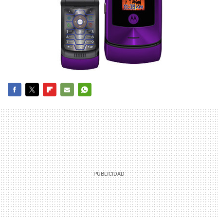
FACEBOOK
TWITTER
FLIPBOARD
E-
WHATSAPP
MAIL