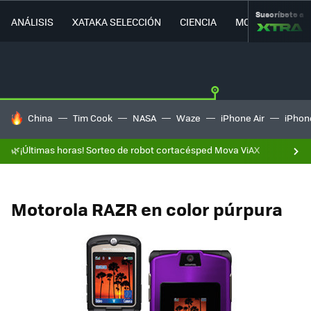
Suscríbete a
ANÁLISIS
XATAKA SELECCIÓN
CIENCIA
MOVILIDAD
HOY SE HABLA DE
China
Tim Cook
NASA
Waze
iPhone Air
iPhone
🌿¡Últimas horas! Sorteo de robot cortacésped Mova ViAX
Motorola RAZR en color púrpura