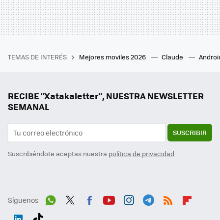
TEMAS DE INTERÉS
Mejores moviles 2026
Claude
Androi
RECIBE "Xatakaletter", NUESTRA NEWSLETTER
SEMANAL
SUSCRIBIR
Suscribiéndote aceptas nuestra
política de privacidad
Síguenos
Wh
Twit
Fac
You
Inst
Tele
RSS
Flip