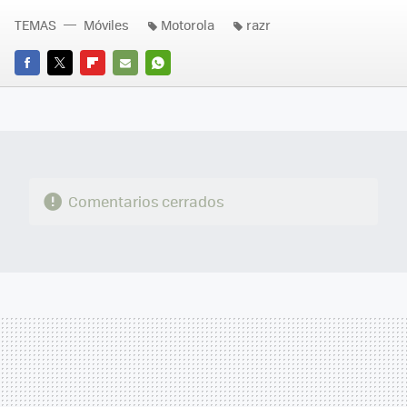
TEMAS
Móviles
Motorola
razr
FACEBOOK
TWITTER
FLIPBOARD
E-
WHATSAPP
MAIL
Comentarios cerrados