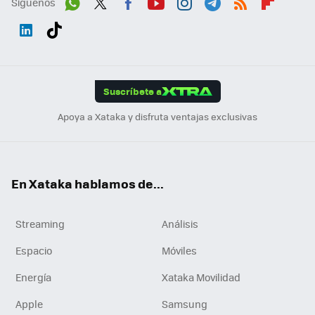
Síguenos
Wh
Twit
Fac
You
Inst
Tele
RSS
Flip
ats
ter
ebo
tub
agr
gra
boa
Link
Tikt
App
ok
e
am
m
rd
edI
ok
Suscríbete a
n
Apoya a Xataka y disfruta ventajas exclusivas
En Xataka hablamos de...
Streaming
Análisis
Espacio
Móviles
Energía
Xataka Movilidad
Apple
Samsung