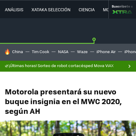
Suscríbete a
ANÁLISIS
XATAKA SELECCIÓN
CIENCIA
MOVILIDAD
HOY SE HABLA DE
China
Tim Cook
NASA
Waze
iPhone Air
iPhone
🌿¡Últimas horas! Sorteo de robot cortacésped Mova ViAX
Motorola presentará su nuevo
buque insignia en el MWC 2020,
según AH