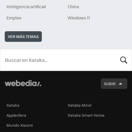
Inteligencia artificial
China
Empleo
Windows 11
VER MÁS TEMAS
BUSCA
SUBIR
Xataka
Xataka Móvil
Applesfera
Xataka Smart Home
Mundo Xiaomi