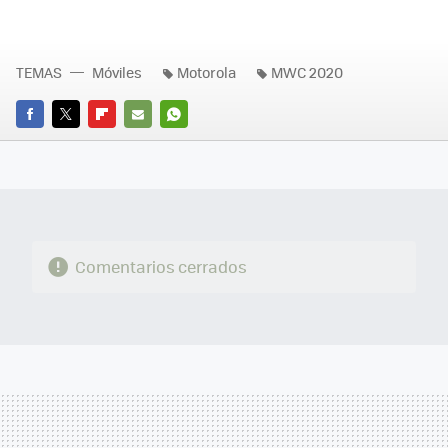
TEMAS
Móviles
Motorola
MWC 2020
FACEBOOK
TWITTER
FLIPBOARD
E-
WHATSAPP
MAIL
Comentarios cerrados