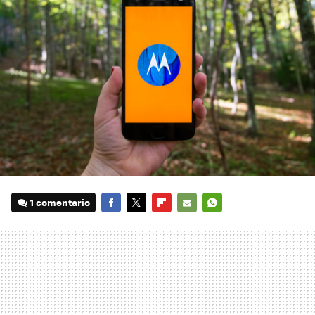
1 comentario
FACEBOOK
TWITTER
FLIPBOARD
E-
WHATSAPP
MAIL