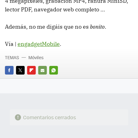
4 megapíxeles, grabación MP4, ranura MiniSD,
lector PDF, navegador web completo ...
Además, no me digáis que no es
bonito
.
Vía |
engadgetMobile
.
TEMAS
Móviles
FACEBOOK
TWITTER
FLIPBOARD
E-
WHATSAPP
MAIL
Comentarios cerrados