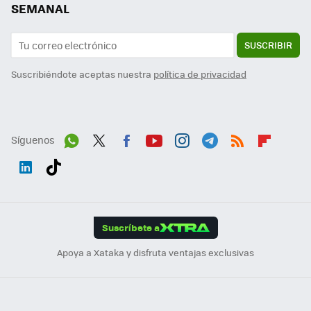
SEMANAL
SUSCRIBIR
Suscribiéndote aceptas nuestra
política de privacidad
Síguenos
Wh
Twit
Fac
You
Inst
Tele
RSS
Flip
ats
ter
ebo
tub
agr
gra
boa
Link
Tikt
App
ok
e
am
m
rd
edI
ok
Suscríbete a
n
Apoya a Xataka y disfruta ventajas exclusivas