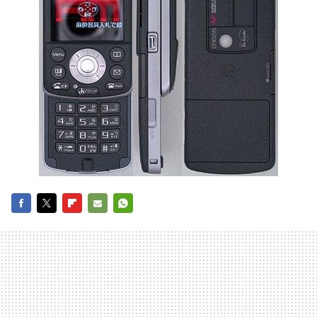
FACEBOOK
TWITTER
FLIPBOARD
E-
WHATSAPP
MAIL