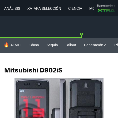
Suscríbete a
ANÁLISIS
XATAKA SELECCIÓN
CIENCIA
MOVILIDAD
HOY SE HABLA DE
AEMET
China
Sequía
Fallout
Generación Z
iP
Mitsubishi D902iS