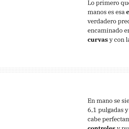
Lo primero que
manos es esa
verdadero pred
encaminado en 
curvas
y con l
En mano se sie
6,1 pulgadas y
cabe perfecta
controles
y pu