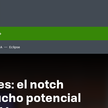
IA
Eclipse
s: el notch
ucho potencial