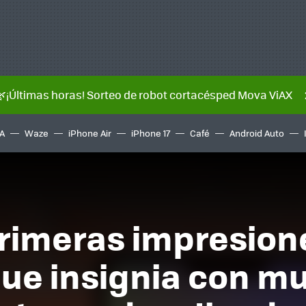
🌿¡Últimas horas! Sorteo de robot cortacésped Mova ViAX
A
Waze
iPhone Air
iPhone 17
Café
Android Auto
primeras impresione
que insignia con m