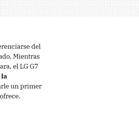
renciarse del
rado. Mientras
ara, el LG G7
 la
arle un primer
ofrece.