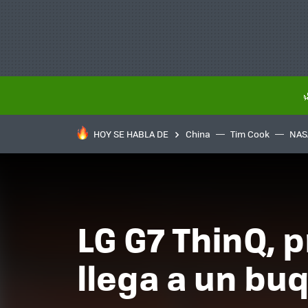
HOY SE HABLA DE
China
Tim Cook
NAS
LG G7 ThinQ, 
llega a un bu