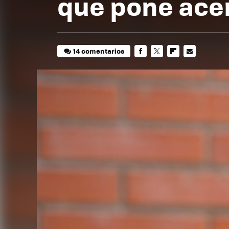
que pone acent
14 comentarios
FACEBOOK
TWITTER
FLIPBOARD
E-
MAIL