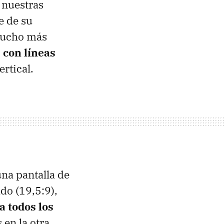
 nuestras
e de su
 mucho más
,
con líneas
rtical.
una pantalla de
do (19,5:9),
 todos los
 en la otra