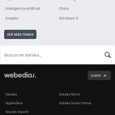
Inteligencia artificial
China
Empleo
Windows 11
VER MÁS TEMAS
BUSCA
SUBIR
Xataka
Xataka Móvil
Applesfera
Xataka Smart Home
Mundo Xiaomi