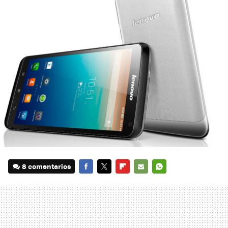
8 comentarios
FACEBOOK
TWITTER
FLIPBOARD
E-
WHATSAPP
MAIL