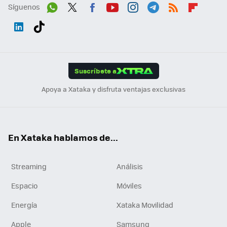
Síguenos
Wh
Twit
Fac
You
Inst
Tele
RSS
Flip
ats
ter
ebo
tub
agr
gra
boa
Link
Tikt
App
ok
e
am
m
rd
edI
ok
Suscríbete a
n
Apoya a Xataka y disfruta ventajas exclusivas
En Xataka hablamos de...
Streaming
Análisis
Espacio
Móviles
Energía
Xataka Movilidad
Apple
Samsung