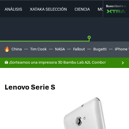
Suscríbete a
ANÁLISIS
XATAKA SELECCIÓN
CIENCIA
MOVILIDAD
HOY SE HABLA DE
China
Tim Cook
NASA
Fallout
Bugatti
iPhone 
🖨️ ¡Sorteamos una impresora 3D Bambu Lab A2L Combo!
Lenovo Serie S