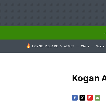
HOY SE HABLA DE
AEMET
China
Waze
Kogan A
FACEBOOK
TWITTER
FLIPBOARD
E-