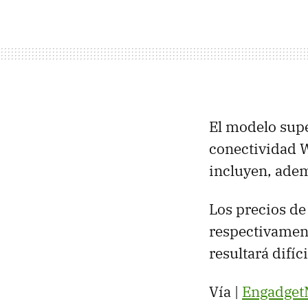
El modelo supe
conectividad W
incluyen, adem
Los precios de
respectivament
resultará difíc
Vía |
Engadget