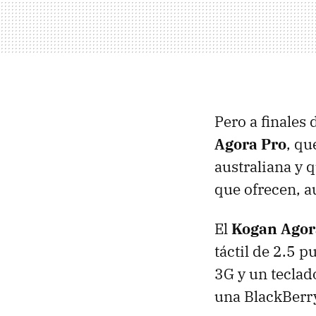
Pero a finales 
Agora Pro
, qu
australiana y 
que ofrecen, a
El
Kogan Agor
táctil de 2.5 
3G y un tecla
una BlackBerry