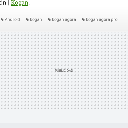
ón |
Kogan
.
Android
kogan
kogan agora
kogan agora pro