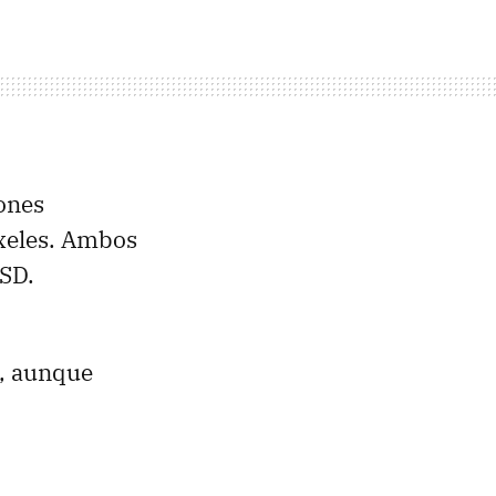
ones
xeles. Ambos
oSD.
s, aunque