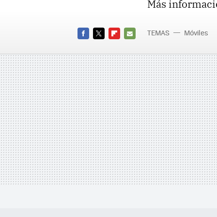
Más informaci
TEMAS
Móviles
FACEBOOK
TWITTER
FLIPBOARD
E-
MAIL