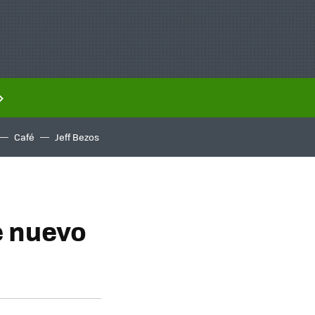
Café
Jeff Bezos
e nuevo