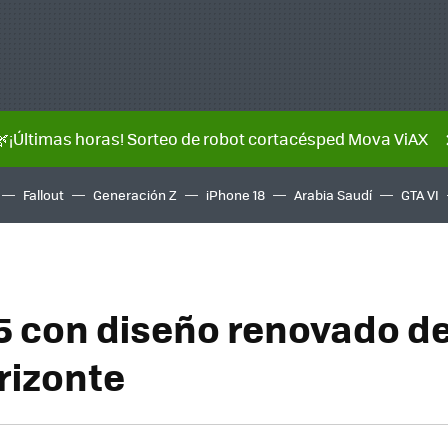
🌿¡Últimas horas! Sorteo de robot cortacésped Mova ViAX
Fallout
Generación Z
iPhone 18
Arabia Saudí
GTA VI
5 con diseño renovado d
rizonte