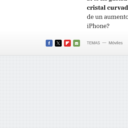
cristal curva
de un aumento 
iPhone?
TEMAS
Móviles
FACEBOOK
TWITTER
FLIPBOARD
E-
MAIL