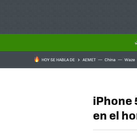
HOY SE HABLA DE
AEMET
China
Waze
iPhone 
en el ho