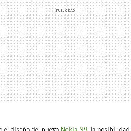
do el diseño del nuevo
Nokia N9
, la posibilidad