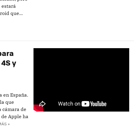
 estará
oid que...
para
 4S y
a en España.
la que
a cámara de
e de Apple ha
MÁS »