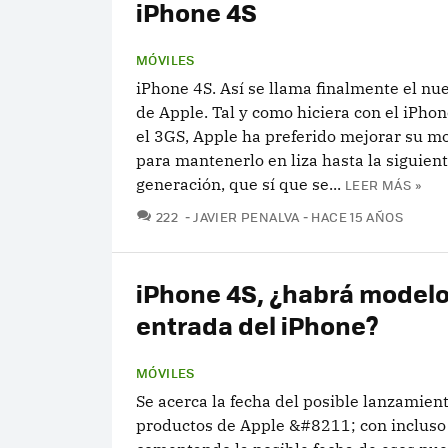
iPhone 4S
MÓVILES
iPhone 4S. Así se llama finalmente el nu
de Apple. Tal y como hiciera con el iPho
el 3GS, Apple ha preferido mejorar su m
para mantenerlo en liza hasta la siguien
generación, que sí que se...
LEER MÁS »
COMENTARIOS
222
JAVIER PENALVA
HACE 15 AÑOS
iPhone 4S, ¿habrá modelo
entrada del iPhone?
MÓVILES
Se acerca la fecha del posible lanzamien
productos de Apple &#8211; con incluso