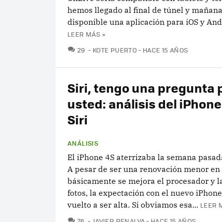
hemos llegado al final de túnel y mañana
disponible una aplicación para iOS y Andr
LEER MÁS »
COMENTARIOS
29
KOTE PUERTO
HACE 15 AÑOS
Siri, tengo una pregunta 
usted: análisis del iPhone
Siri
ANÁLISIS
El iPhone 4S aterrizaba la semana pasad
A pesar de ser una renovación menor en 
básicamente se mejora el procesador y l
fotos, la expectación con el nuevo iPhon
vuelto a ser alta. Si obviamos esa...
LEER 
COMENTARIOS
76
JAVIER PENALVA
HACE 15 AÑOS