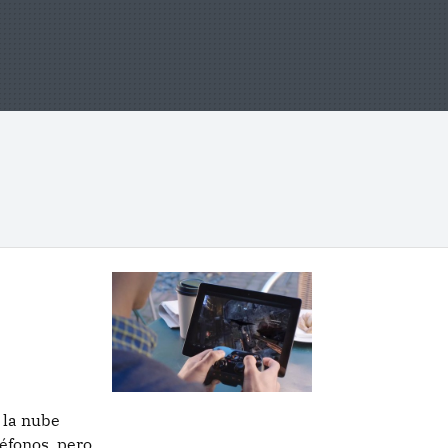
 la nube
léfonos, pero