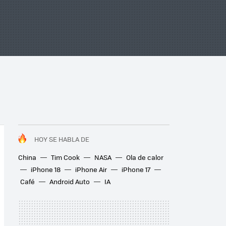
HOY SE HABLA DE
China
Tim Cook
NASA
Ola de calor
iPhone 18
iPhone Air
iPhone 17
Café
Android Auto
IA