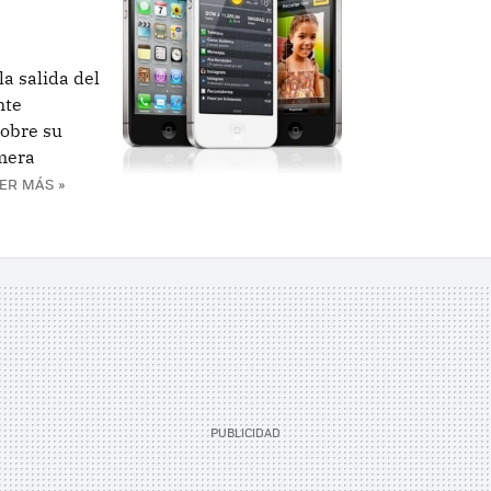
a salida del
nte
sobre su
imera
ER MÁS »