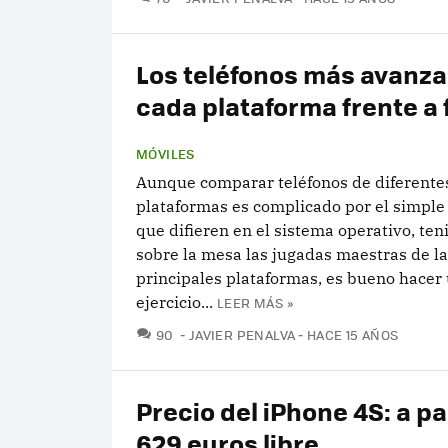
Los teléfonos más avanz
cada plataforma frente a 
MÓVILES
Aunque comparar teléfonos de diferente
plataformas es complicado por el simple
que difieren en el sistema operativo, te
sobre la mesa las jugadas maestras de l
principales plataformas, es bueno hacer
ejercicio...
LEER MÁS »
COMENTARIOS
90
JAVIER PENALVA
HACE 15 AÑOS
Precio del iPhone 4S: a pa
629 euros libre