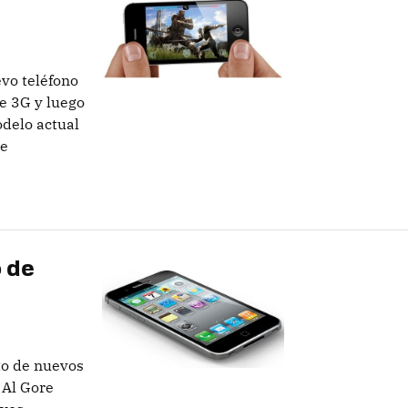
evo teléfono
ne 3G y luego
odelo actual
te
 de
to de nuevos
 Al Gore