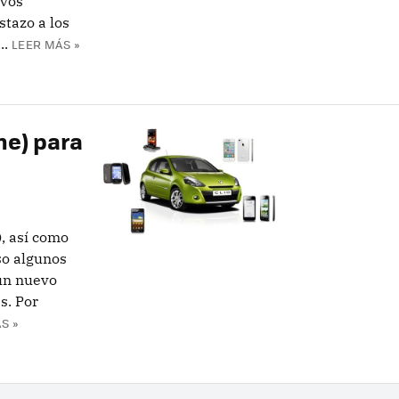
evos
stazo a los
..
LEER MÁS »
he) para
, así como
so algunos
 un nuevo
s. Por
S »