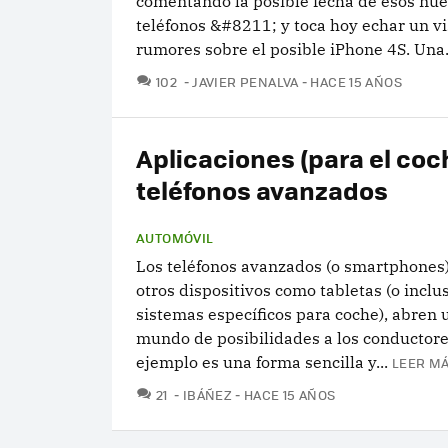
comentando la posible fecha de esos nu
teléfonos &#8211; y toca hoy echar un vi
rumores sobre el posible iPhone 4S. Una.
COMENTARIOS
102
JAVIER PENALVA
HACE 15 AÑOS
Aplicaciones (para el coc
teléfonos avanzados
AUTOMÓVIL
Los teléfonos avanzados (o smartphones)
otros dispositivos como tabletas (o inclu
sistemas específicos para coche), abren
mundo de posibilidades a los conductore
ejemplo es una forma sencilla y...
LEER MÁ
COMENTARIOS
21
IBÁÑEZ
HACE 15 AÑOS