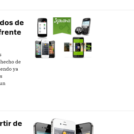
ados de
frente
s
 hecho de
niendo ya
as
 un
rtir de